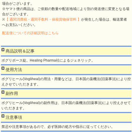
場合がございます。
※ヤマト便の商品は、ご依頼の数量や配送地域により別の発送便に変更となる場
合がございます。
※
【 通関消費税・通関手数料・保税貨物保管料 】
が発生した場合は、輸送業者
へお支払いください。
配送便についての詳細説明はこちら
商品説明＆記事
ボグリボース錠。Healing Pharma社によるジェネリック。
使用方法
ボグリヒール(Vogliheal)の用法・用量などは、日本国の薬機法(旧薬事法)により控
えさせていただきます。
副作用
ボグリヒール(Vogliheal)の副作用は、日本国の薬機法(旧薬事法)により控えさせて
いただきます。
注意事項
禁忌や注意事項があるので、必ず医師の処方や指示に従ってください。