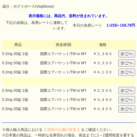
成分：ボグリボース(Voglibose)
表示価格には、商品代、送料が含まれています。
下記の金額は、為替レートに連動して
本日の為替レート
１US$=
158.79円
います。
商品
発送便/国
価格
0.2mg 30錠 1箱
国際エアパケット/TW or MY
￥
２,３８０
0.2mg 30錠 2箱
国際エアパケット/TW or MY
￥
３,３３０
0.2mg 30錠 3箱
国際エアパケット/TW or MY
￥
４,１３０
0.3mg 30錠 1箱
国際エアパケット/TW or MY
￥
２,５４０
0.3mg 30錠 2箱
国際エアパケット/TW or MY
￥
３,４９０
0.3mg 30錠 3箱
国際エアパケット/TW or MY
￥
４,４５０
※個人輸入商品における
【 現在のお届け目安 】
をご確認ください。
※日本製の商品は、一時的な在庫切れの場合、発送までに1～2週間程度を要する