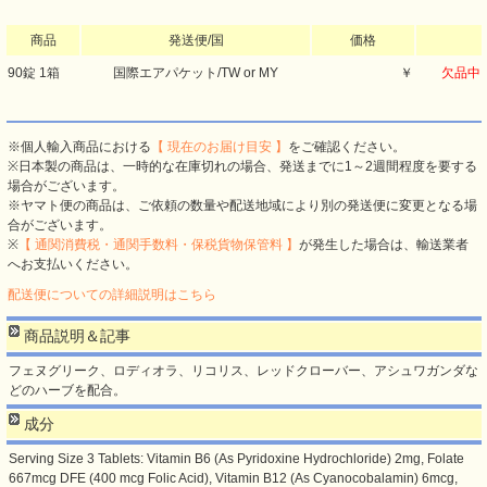
商品
発送便/国
価格
90錠 1箱
国際エアパケット/TW or MY
￥
欠品中
※個人輸入商品における
【 現在のお届け目安 】
をご確認ください。
※日本製の商品は、一時的な在庫切れの場合、発送までに1～2週間程度を要する
場合がございます。
※ヤマト便の商品は、ご依頼の数量や配送地域により別の発送便に変更となる場
合がございます。
※
【 通関消費税・通関手数料・保税貨物保管料 】
が発生した場合は、輸送業者
へお支払いください。
配送便についての詳細説明はこちら
商品説明＆記事
フェヌグリーク、ロディオラ、リコリス、レッドクローバー、アシュワガンダな
どのハーブを配合。
成分
Serving Size 3 Tablets: Vitamin B6 (As Pyridoxine Hydrochloride) 2mg, Folate
667mcg DFE (400 mcg Folic Acid), Vitamin B12 (As Cyanocobalamin) 6mcg,