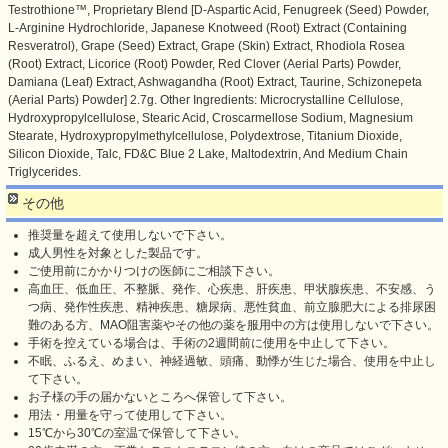
Testrothione™, Proprietary Blend [D-Aspartic Acid, Fenugreek (Seed) Powder,
L-Arginine Hydrochloride, Japanese Knotweed (Root) Extract (Containing
Resveratrol), Grape (Seed) Extract, Grape (Skin) Extract, Rhodiola Rosea
(Root) Extract, Licorice (Root) Powder, Red Clover (Aerial Parts) Powder,
Damiana (Leaf) Extract, Ashwagandha (Root) Extract, Taurine, Schizonepeta
(Aerial Parts) Powder] 2.7g. Other Ingredients: Microcrystalline Cellulose,
Hydroxypropylcellulose, Stearic Acid, Croscarmellose Sodium, Magnesium
Stearate, Hydroxypropylmethylcellulose, Polydextrose, Titanium Dioxide,
Silicon Dioxide, Talc, FD&C Blue 2 Lake, Maltodextrin, And Medium Chain
Triglycerides.
その他
推奨量を超えて使用しないで下さい。
成人男性を対象とした製品です。
ご使用前にかかりつけの医師にご相談下さい。
高血圧、低血圧、不整脈、発作、心疾患、肝疾患、甲状腺疾患、不安感、う
つ病、発作性疾患、精神疾患、糖尿病、悪性貧血、前立腺肥大による排尿困
難のある方、MAO阻害薬やその他の薬を服用中の方は使用しないで下さい。
手術を控えている場合は、手術の2週間前に使用を中止して下さい。
不眠、ふるえ、めまい、神経過敏、頭痛、動悸が生じた場合、使用を中止し
て下さい。
お子様の手の届かないところへ保管して下さい。
用法・用量を守って使用して下さい。
15℃から30℃の室温で保管して下さい。