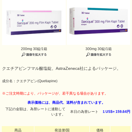
200mg 30錠/1箱
300mg 30錠/1箱
クエチアピンフマル酸塩錠。AstraZeneca社によるパッケージ。
成分名：クエチアピン(Quetiapine)
※ご注文時期により、パッケージが、若干異なる場合があります。
表示価格には、商品代、送料が含まれています。
下記の金額は、為替レートに連動して
本日の為替レート
１US$=
159.64円
います。
商品
発送便/国
価格