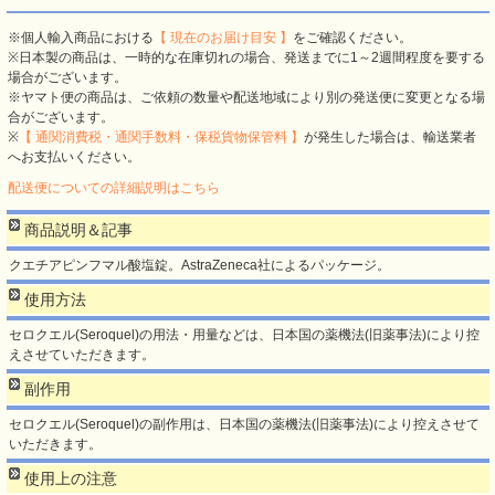
※個人輸入商品における
【 現在のお届け目安 】
をご確認ください。
※日本製の商品は、一時的な在庫切れの場合、発送までに1～2週間程度を要する
場合がございます。
※ヤマト便の商品は、ご依頼の数量や配送地域により別の発送便に変更となる場
合がございます。
※
【 通関消費税・通関手数料・保税貨物保管料 】
が発生した場合は、輸送業者
へお支払いください。
配送便についての詳細説明はこちら
商品説明＆記事
クエチアピンフマル酸塩錠。AstraZeneca社によるパッケージ。
使用方法
セロクエル(Seroquel)の用法・用量などは、日本国の薬機法(旧薬事法)により控
えさせていただきます。
副作用
セロクエル(Seroquel)の副作用は、日本国の薬機法(旧薬事法)により控えさせて
いただきます。
使用上の注意