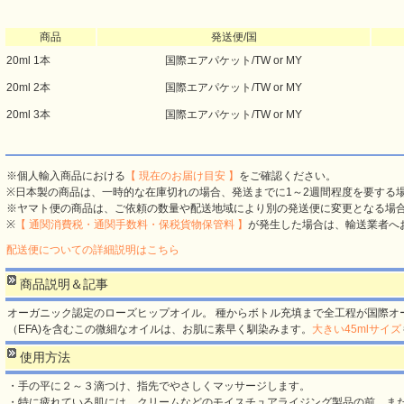
商品
発送便/国
20ml 1本
国際エアパケット/TW or MY
20ml 2本
国際エアパケット/TW or MY
20ml 3本
国際エアパケット/TW or MY
※個人輸入商品における
【 現在のお届け目安 】
をご確認ください。
※日本製の商品は、一時的な在庫切れの場合、発送までに1～2週間程度を要する
※ヤマト便の商品は、ご依頼の数量や配送地域により別の発送便に変更となる場
※
【 通関消費税・通関手数料・保税貨物保管料 】
が発生した場合は、輸送業者へ
配送便についての詳細説明はこちら
商品説明＆記事
オーガニック認定のローズヒップオイル。 種からボトル充填まで全工程が国際オ
（EFA)を含むこの微細なオイルは、お肌に素早く馴染みます。
大きい45mlサイズ
使用方法
・手の平に２～３滴つけ、指先でやさしくマッサージします。
・特に疲れている肌には、クリームなどのモイスチュアライジング製品の前、ま