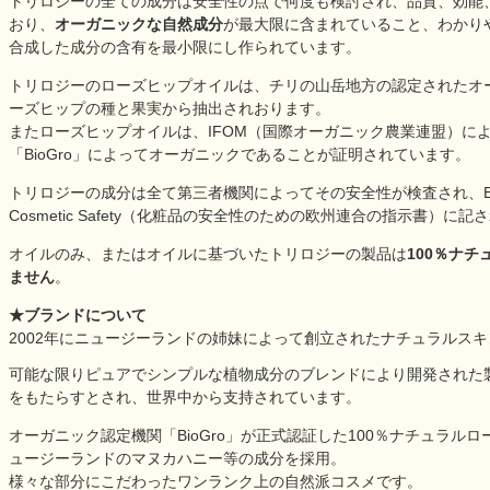
トリロジーの全ての成分は安全性の点で何度も検討され、品質、効能
おり、
オーガニックな自然成分
が最大限に含まれていること、わかり
合成した成分の含有を最小限にし作られています。
トリロジーのローズヒップオイルは、チリの山岳地方の認定されたオ
ーズヒップの種と果実から抽出されおります。
またローズヒップオイルは、IFOM（国際オーガニック農業連盟）に
「BioGro」によってオーガニックであることが証明されています。
トリロジーの成分は全て第三者機関によってその安全性が検査され、European Un
Cosmetic Safety（化粧品の安全性のための欧州連合の指示書）
オイルのみ、またはオイルに基づいたトリロジーの製品は
100％ナ
ません
。
★ブランドについて
2002年にニュージーランドの姉妹によって創立されたナチュラルス
可能な限りピュアでシンプルな植物成分のブレンドにより開発された
をもたらすとされ、世界中から支持されています。
オーガニック認定機関「BioGro」が正式認証した100％ナチュラル
ュージーランドのマヌカハニー等の成分を採用。
様々な部分にこだわったワンランク上の自然派コスメです。