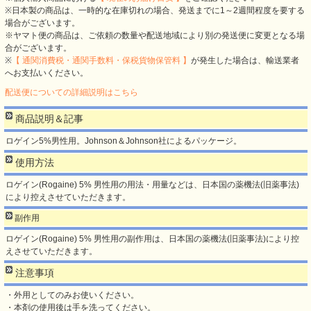
※日本製の商品は、一時的な在庫切れの場合、発送までに1～2週間程度を要する
場合がございます。
※ヤマト便の商品は、ご依頼の数量や配送地域により別の発送便に変更となる場
合がございます。
※
【 通関消費税・通関手数料・保税貨物保管料 】
が発生した場合は、輸送業者
へお支払いください。
配送便についての詳細説明はこちら
商品説明＆記事
ロゲイン5%男性用。Johnson＆Johnson社によるパッケージ。
使用方法
ロゲイン(Rogaine) 5% 男性用の用法・用量などは、日本国の薬機法(旧薬事法)
により控えさせていただきます。
副作用
ロゲイン(Rogaine) 5% 男性用の副作用は、日本国の薬機法(旧薬事法)により控
えさせていただきます。
注意事項
・外用としてのみお使いください。
・本剤の使用後は手を洗ってください。