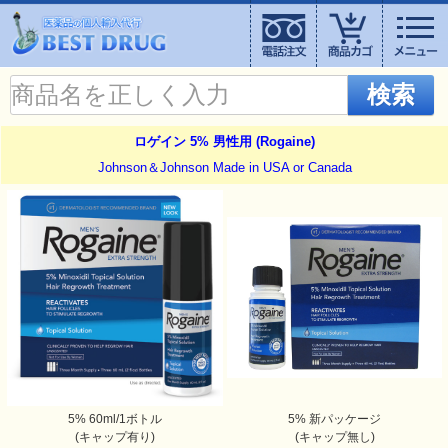
検索
ロゲイン 5% 男性用 (Rogaine)
Johnson＆Johnson Made in USA or Canada
5% 60ml/1ボトル
5% 新パッケージ
(キャップ有り)
(キャップ無し)