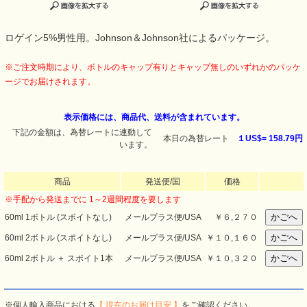
ロゲイン5%男性用。Johnson＆Johnson社によるパッケージ。
※ご注文時期により、ボトルのキャップ有りとキャップ無しのいずれかのパッケ
ージでお届けされます。
表示価格には、商品代、送料が含まれています。
下記の金額は、為替レートに連動して
本日の為替レート
１US$=
158.79円
います。
商品
発送便/国
価格
※手配から発送までに 1～2週間程度を要します
60ml 1ボトル (スポイトなし)
メールプラス便/USA
￥
６,２７０
60ml 2ボトル (スポイトなし)
メールプラス便/USA
￥
１０,１６０
60ml 2ボトル ＋ スポイト1本
メールプラス便/USA
￥
１０,３２０
※個人輸入商品における
【 現在のお届け目安 】
をご確認ください。