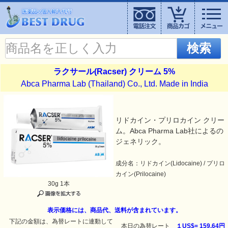
検索
ラクサール(Racser) クリーム 5%
Abca Pharma Lab (Thailand) Co., Ltd. Made in India
リドカイン・プリロカイン クリー
ム。Abca Pharma Lab社によるの
ジェネリック。
成分名：リドカイン(Lidocaine) / プリロ
カイン(Prilocaine)
30g 1本
表示価格には、商品代、送料が含まれています。
下記の金額は、為替レートに連動して
本日の為替レート
１US$=
159.64円