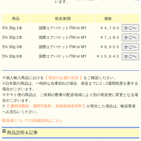
います。
商品
発送便/国
価格
5% 30g 1本
国際エアパケット/TW or MY
￥
４,７９０
5% 30g 2本
国際エアパケット/TW or MY
￥
７,１８０
5% 30g 3本
国際エアパケット/TW or MY
￥
９,９００
5% 30g 6本
国際エアパケット/TW or MY
￥
１５,６４０
※個人輸入商品における
【 現在のお届け目安 】
をご確認ください。
※日本製の商品は、一時的な在庫切れの場合、発送までに1～2週間程度を要する
場合がございます。
※ヤマト便の商品は、ご依頼の数量や配送地域により別の発送便に変更となる場
合がございます。
※
【 通関消費税・通関手数料・保税貨物保管料 】
が発生した場合は、輸送業者
へお支払いください。
配送便についての詳細説明はこちら
商品説明＆記事