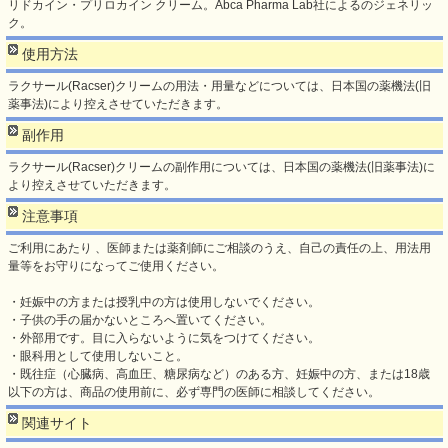
リドカイン・プリロカイン クリーム。Abca Pharma Lab社によるのジェネリッ
ク。
使用方法
ラクサール(Racser)クリームの用法・用量などについては、日本国の薬機法(旧
薬事法)により控えさせていただきます。
副作用
ラクサール(Racser)クリームの副作用については、日本国の薬機法(旧薬事法)に
より控えさせていただきます。
注意事項
ご利用にあたり 、医師または薬剤師にご相談のうえ、自己の責任の上、用法用
量等をお守りになってご使用ください。
・妊娠中の方または授乳中の方は使用しないでください。
・子供の手の届かないところへ置いてください。
・外部用です。目に入らないように気をつけてください。
・眼科用として使用しないこと。
・既往症（心臓病、高血圧、糖尿病など）のある方、妊娠中の方、または18歳
以下の方は、商品の使用前に、必ず専門の医師に相談してください。
関連サイト