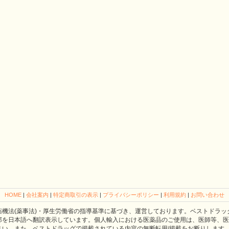
HOME
|
会社案内
|
特定商取引の表示
|
プライバシーポリシー
|
利用規約
|
お問い合わせ
薬機法(薬事法)・厚生労働省の指導基準に基づき、運営しております。ベストドラッ
部を日本語へ翻訳表示しています。個人輸入における医薬品のご使用は、医師等、医
さい。また、ベストドラッグで掲載されている内容の無断転用/掲載をお断りします