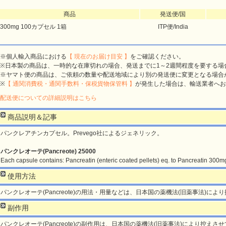
商品
発送便/国
300mg 100カプセル 1箱
ITP便/India
※個人輸入商品における
【 現在のお届け目安 】
をご確認ください。
※日本製の商品は、一時的な在庫切れの場合、発送までに1～2週間程度を要する場
※ヤマト便の商品は、ご依頼の数量や配送地域により別の発送便に変更となる場合
※
【 通関消費税・通関手数料・保税貨物保管料 】
が発生した場合は、輸送業者へお
配送便についての詳細説明はこちら
商品説明＆記事
パンクレアチンカプセル。Prevego社によるジェネリック。
パンクレオーテ(Pancreote) 25000
Each capsule contains: Pancreatin (enteric coated pellets) eq. to Pancreatin 300m
使用方法
パンクレオーテ(Pancreote)の用法・用量などは、日本国の薬機法(旧薬事法)に
副作用
パンクレオーテ(Pancreote)の副作用は、日本国の薬機法(旧薬事法)により控えさ