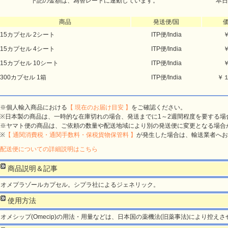
下記の金額は、為替レートに連動しています。
本日
商品
発送便/国
15カプセル 2シート
ITP便/India
15カプセル 4シート
ITP便/India
15カプセル 10シート
ITP便/India
300カプセル 1箱
ITP便/India
￥
※個人輸入商品における
【 現在のお届け目安 】
をご確認ください。
※日本製の商品は、一時的な在庫切れの場合、発送までに1～2週間程度を要する場
※ヤマト便の商品は、ご依頼の数量や配送地域により別の発送便に変更となる場合
※
【 通関消費税・通関手数料・保税貨物保管料 】
が発生した場合は、輸送業者へお
配送便についての詳細説明はこちら
商品説明＆記事
オメプラゾールカプセル。シプラ社によるジェネリック。
使用方法
オメシップ(Omecip)の用法・用量などは、日本国の薬機法(旧薬事法)により控え