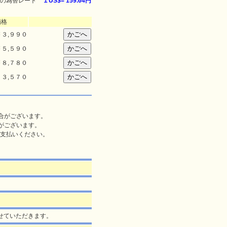
の為替レート
１US$=
159.64円
価格
￥
３,９９０
￥
５,５９０
￥
８,７８０
１３,５７０
合がございます。
がございます。
支払いください。
させていただきます。