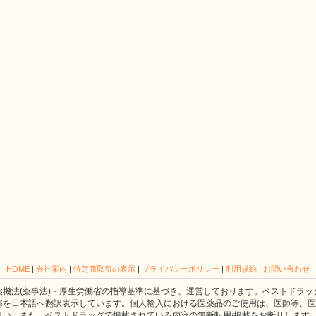
HOME
|
会社案内
|
特定商取引の表示
|
プライバシーポリシー
|
利用規約
|
お問い合わせ
薬機法(薬事法)・厚生労働省の指導基準に基づき、運営しております。ベストドラッ
部を日本語へ翻訳表示しています。個人輸入における医薬品のご使用は、医師等、医
さい。また、ベストドラッグで掲載されている内容の無断転用/掲載をお断りします