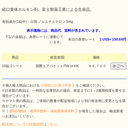
経口黄体ホルモン剤。富士製薬工業による先発品。
有効成分(1錠中)：日局 ノルエチステロン 5mg
表示価格には、商品代、送料が含まれています。
下記の金額は、為替レートに連動して
本日の為替レート
１US$=
159.64円
います。
商品
発送便/国
価格
10錠 2シート
国際エアパケット/TW or HK
￥４,７００
※個人輸入商品における
【 現在のお届け目安 】
をご確認ください。
※日本製の商品は、一時的な在庫切れの場合、発送までに1～2週間程度を要する
場合がございます。
※ヤマト便の商品は、ご依頼の数量や配送地域により別の発送便に変更となる場
合がございます。
※
【 通関消費税・通関手数料・保税貨物保管料 】
が発生した場合は、輸送業者
へお支払いください。
配送便についての詳細説明はこちら