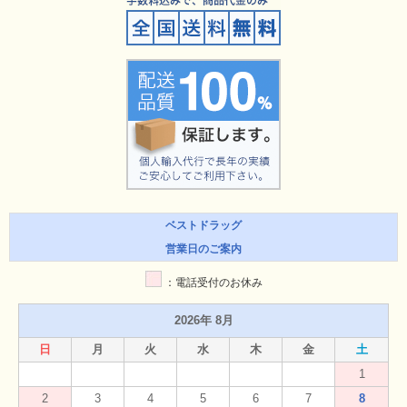
ベストドラッグ
営業日のご案内
：電話受付のお休み
2026年 8月
日
月
火
水
木
金
土
1
2
3
4
5
6
7
8