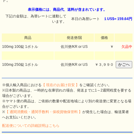
ト。
表示価格には、商品代、送料が含まれています。
下記の金額は、為替レートに連動して
本日の為替レート
１US$=
159.64円
います。
商品
発送便/国
価格
100mg 100錠 1ボトル
佐川便/KR or US
￥
欠品中
100mg 250錠 1ボトル
佐川便/KR or US
￥
３,９９０
※個人輸入商品における
【 現在のお届け目安 】
をご確認ください。
※日本製の商品は、一時的な在庫切れの場合、発送までに1～2週間程度を要する
場合がございます。
※ヤマト便の商品は、ご依頼の数量や配送地域により別の発送便に変更となる場
合がございます。
※
【 通関消費税・通関手数料・保税貨物保管料 】
が発生した場合は、輸送業者
へお支払いください。
配送便についての詳細説明はこちら