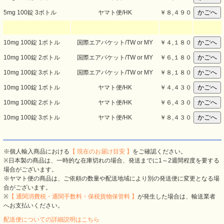
5mg 100錠 3ボトル
ヤマト便/HK
￥８,４９０
10mg 100錠 1ボトル
国際エアパケット/TW or MY
￥４,１８０
10mg 100錠 2ボトル
国際エアパケット/TW or MY
￥６,１８０
10mg 100錠 3ボトル
国際エアパケット/TW or MY
￥８,１８０
10mg 100錠 1ボトル
ヤマト便/HK
￥４,４３０
10mg 100錠 2ボトル
ヤマト便/HK
￥６,４３０
10mg 100錠 3ボトル
ヤマト便/HK
￥８,４３０
※個人輸入商品における
【 現在のお届け目安 】
をご確認ください。
※日本製の商品は、一時的な在庫切れの場合、発送までに1～2週間程度を要する
場合がございます。
※ヤマト便の商品は、ご依頼の数量や配送地域により別の発送便に変更となる場
合がございます。
※
【 通関消費税・通関手数料・保税貨物保管料 】
が発生した場合は、輸送業者
へお支払いください。
配送便についての詳細説明はこちら