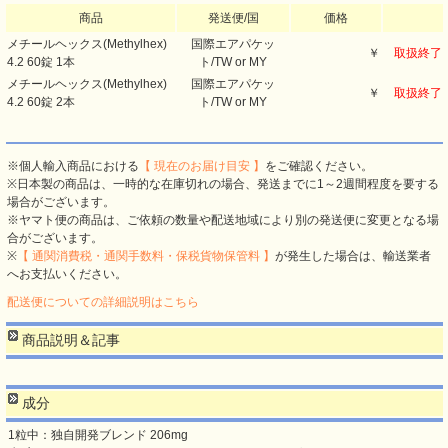
商品
発送便/国
価格
メチールヘックス(Methylhex)
国際エアパケッ
￥
取扱終了
4.2 60錠 1本
ト/TW or MY
メチールヘックス(Methylhex)
国際エアパケッ
￥
取扱終了
4.2 60錠 2本
ト/TW or MY
※個人輸入商品における
【 現在のお届け目安 】
をご確認ください。
※日本製の商品は、一時的な在庫切れの場合、発送までに1～2週間程度を要する
場合がございます。
※ヤマト便の商品は、ご依頼の数量や配送地域により別の発送便に変更となる場
合がございます。
※
【 通関消費税・通関手数料・保税貨物保管料 】
が発生した場合は、輸送業者
へお支払いください。
配送便についての詳細説明はこちら
商品説明＆記事
成分
1粒中：独自開発ブレンド 206mg