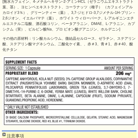
[無水カフェイン、4-メチルヘキサン-2-アミンHCL（ゼラニウムエキストラクト
葉、茎）、ヨヒンベエキストラクト、コーラナッツ（種子） （カフェインアル
カロイド3％）、グリーンティー（葉）、3,7-ジヒドロ-3,7ジメチル-1H-プリン－
2,6ジオン、イエルバマテ（葉）、ホワイト ウィローバーク、L-アルギニンエチ
ルエステル二塩酸、酒石酸コリン、ベータアラニン、DMAE、L-アラニン、カプ
シクム（実）、ピルビン酸Na、プロ ピオン酸グアニジン、ホルデニン]
その他の原材料：リン酸カルシウム、微結晶セルロース、ゼラチン、ステアリン
酸、ステアリン酸マグネシウム、二酸化ケイ素、、赤＃3、青＃1、赤＃40、酸
化チタン
注意事項