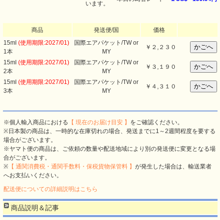
います。
商品
発送便/国
価格
15ml
(使用期限:2027/01)
国際エアパケット/TW or
￥
２,２３０
1本
MY
15ml
(使用期限:2027/01)
国際エアパケット/TW or
￥
３,１９０
2本
MY
15ml
(使用期限:2027/01)
国際エアパケット/TW or
￥
４,３１０
3本
MY
※個人輸入商品における
【 現在のお届け目安 】
をご確認ください。
※日本製の商品は、一時的な在庫切れの場合、発送までに1～2週間程度を要する
場合がございます。
※ヤマト便の商品は、ご依頼の数量や配送地域により別の発送便に変更となる場
合がございます。
※
【 通関消費税・通関手数料・保税貨物保管料 】
が発生した場合は、輸送業者
へお支払いください。
配送便についての詳細説明はこちら
商品説明＆記事