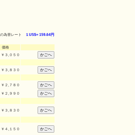
の為替レート
１US$=
159.64円
価格
￥
３,０５０
￥
３,８３０
￥
２,７８０
￥
２,９９０
￥
３,８３０
￥
４,１５０