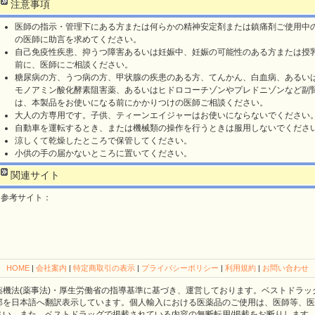
注意事項
医師の指示・管理下にある方または何らかの精神安定剤または鎮痛剤ご使用中
の医師に助言を求めてください。
自己免疫性疾患、抑うつ障害あるいは妊娠中、妊娠の可能性のある方または授
前に、医師にご相談ください。
糖尿病の方、うつ病の方、甲状腺の疾患のある方、てんかん、白血病、あるい
モノアミン酸化酵素阻害薬、あるいはヒドロコーチゾンやプレドニゾンなど副
は、本製品をお使いになる前にかかりつけの医師ご相談ください。
大人の方専用です。子供、ティーンエイジャーはお使いにならないでください
自動車を運転するとき、または機械類の操作を行うときは服用しないでくださ
涼しくて乾燥したところで保管してください。
小供の手の届かないところに置いてください。
関連サイト
参考サイト：
HOME
|
会社案内
|
特定商取引の表示
|
プライバシーポリシー
|
利用規約
|
お問い合わせ
薬機法(薬事法)・厚生労働省の指導基準に基づき、運営しております。ベストドラッ
部を日本語へ翻訳表示しています。個人輸入における医薬品のご使用は、医師等、医
さい。また、ベストドラッグで掲載されている内容の無断転用/掲載をお断りします