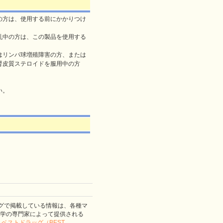
の方は、使用する前にかかりつけ
乳中の方は、この製品を使用する
はリンパ球増殖障害の方、または
腎皮質ステロイドを服用中の方
。
い。
グで掲載している情報は、各種マ
学の専門家によって提供される
。
ベストドラッグ（BEST