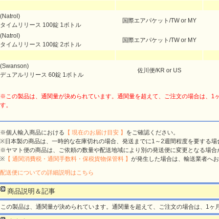
(Natrol)
国際エアパケット/TW or MY
タイムリリース 100錠 1ボトル
(Natrol)
国際エアパケット/TW or MY
タイムリリース 100錠 2ボトル
(Swanson)
佐川便/KR or US
デュアルリリース 60錠 1ボトル
※この製品は、通関量が決められています。通関量を超えて、ご注文の場合は、1
す。
※個人輸入商品における
【 現在のお届け目安 】
をご確認ください。
※日本製の商品は、一時的な在庫切れの場合、発送までに1～2週間程度を要する場
※ヤマト便の商品は、ご依頼の数量や配送地域により別の発送便に変更となる場合
※
【 通関消費税・通関手数料・保税貨物保管料 】
が発生した場合は、輸送業者へお
配送便についての詳細説明はこちら
商品説明＆記事
この製品は、通関量が決められています。通関量を超えて、ご注文の場合は、1ヶ