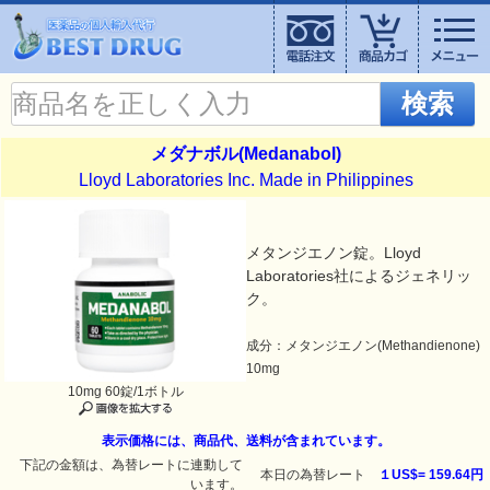
検索
メダナボル(Medanabol)
Lloyd Laboratories Inc. Made in Philippines
メタンジエノン錠。Lloyd
Laboratories社によるジェネリッ
ク。
成分：メタンジエノン(Methandienone)
10mg
10mg 60錠/1ボトル
表示価格には、商品代、送料が含まれています。
下記の金額は、為替レートに連動して
本日の為替レート
１US$=
159.64円
います。