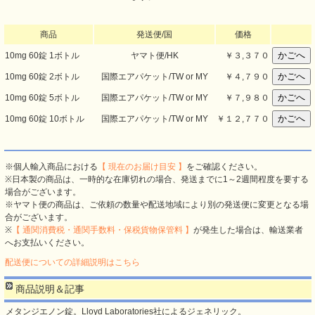
商品
発送便/国
価格
10mg 60錠 1ボトル
ヤマト便/HK
￥
３,３７０
10mg 60錠 2ボトル
国際エアパケット/TW or MY
￥
４,７９０
10mg 60錠 5ボトル
国際エアパケット/TW or MY
￥
７,９８０
10mg 60錠 10ボトル
国際エアパケット/TW or MY
￥
１２,７７０
※個人輸入商品における
【 現在のお届け目安 】
をご確認ください。
※日本製の商品は、一時的な在庫切れの場合、発送までに1～2週間程度を要する
場合がございます。
※ヤマト便の商品は、ご依頼の数量や配送地域により別の発送便に変更となる場
合がございます。
※
【 通関消費税・通関手数料・保税貨物保管料 】
が発生した場合は、輸送業者
へお支払いください。
配送便についての詳細説明はこちら
商品説明＆記事
メタンジエノン錠。Lloyd Laboratories社によるジェネリック。