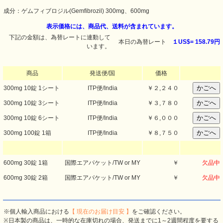
成分：ゲムフィブロジル(Gemfibrozil) 300mg、600mg
表示価格には、商品代、送料が含まれています。
下記の金額は、為替レートに連動して
本日の為替レート
１US$=
158.79円
います。
商品
発送便/国
価格
300mg 10錠 1シート
ITP便/India
￥
２,２４０
300mg 10錠 3シート
ITP便/India
￥
３,７８０
300mg 10錠 6シート
ITP便/India
￥
６,０００
300mg 100錠 1箱
ITP便/India
￥
８,７５０
600mg 30錠 1箱
国際エアパケット/TW or MY
￥
欠品中
600mg 30錠 2箱
国際エアパケット/TW or MY
￥
欠品中
※個人輸入商品における
【 現在のお届け目安 】
をご確認ください。
※日本製の商品は、一時的な在庫切れの場合、発送までに1～2週間程度を要する