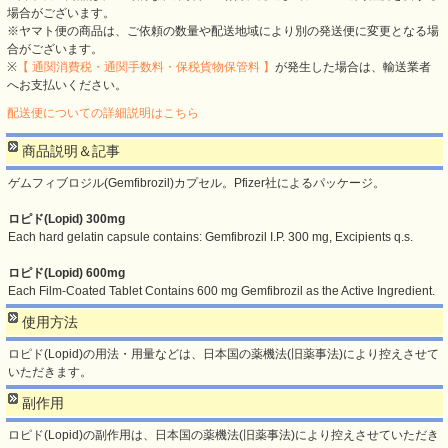
場合がございます。
※ヤマト便の商品は、ご依頼の数量や配送地域により別の発送便に変更となる場
合がございます。
※
【 通関消費税・通関手数料・保税貨物保管料 】
が発生した場合は、輸送業者
へお支払いください。
配送便についての詳細説明はこちら
商品説明＆記事
ゲムフィブロジル(Gemfibrozil)カプセル。Pfizer社によるパッケージ。
ロピド(Lopid) 300mg
Each hard gelatin capsule contains: Gemfibrozil I.P. 300 mg, Excipients q.s.
ロピド(Lopid) 600mg
Each Film-Coated Tablet Contains 600 mg Gemfibrozil as the Active Ingredient.
使用方法
ロピド(Lopid)の用法・用量などは、日本国の薬機法(旧薬事法)により控えさせて
いただきます。
副作用
ロピド(Lopid)の副作用は、日本国の薬機法(旧薬事法)により控えさせていただき