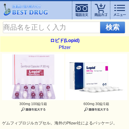
検索
ロピド(Lopid)
Pfizer
300mg 100錠/1箱
600mg 30錠/1箱
ゲムフィブロジルカプセル。海外のPfizer社によるパッケージ。