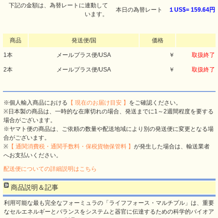
下記の金額は、為替レートに連動して
本日の為替レート
１US$=
159.64円
います。
商品
発送便/国
価格
1本
メールプラス便/USA
￥
取扱終了
2本
メールプラス便/USA
￥
取扱終了
※個人輸入商品における
【 現在のお届け目安 】
をご確認ください。
※日本製の商品は、一時的な在庫切れの場合、発送までに1～2週間程度を要する
場合がございます。
※ヤマト便の商品は、ご依頼の数量や配送地域により別の発送便に変更となる場
合がございます。
※
【 通関消費税・通関手数料・保税貨物保管料 】
が発生した場合は、輸送業者
へお支払いください。
配送便についての詳細説明はこちら
商品説明＆記事
利用可能な最も完全なフォーミュラの「ライフフォース・マルチプル」は、重要
なセルエネルギーとバランスをシステムと器官に伝達するための科学的バイオア