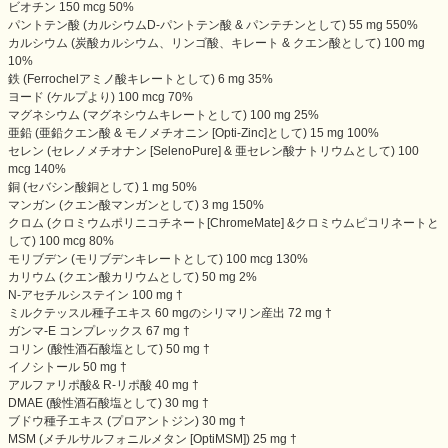
ビオチン 150 mcg 50%
パントテン酸 (カルシウムD-パントテン酸 & パンテチンとして) 55 mg 550%
カルシウム (炭酸カルシウム、リンゴ酸、キレート & クエン酸として) 100 mg
10%
鉄 (Ferrochelアミノ酸キレートとして) 6 mg 35%
ヨード (ケルプより) 100 mcg 70%
マグネシウム (マグネシウムキレートとして) 100 mg 25%
亜鉛 (亜鉛クエン酸 & モノメチオニン [Opti-Zinc]として) 15 mg 100%
セレン (セレノメチオナン [SelenoPure] & 亜セレン酸ナトリウムとして) 100
mcg 140%
銅 (セバシン酸銅として) 1 mg 50%
マンガン (クエン酸マンガンとして) 3 mg 150%
クロム (クロミウムポリニコチネート[ChromeMate] &クロミウムピコリネートと
して) 100 mcg 80%
モリブデン (モリブデンキレートとして) 100 mcg 130%
カリウム (クエン酸カリウムとして) 50 mg 2%
N-アセチルシステイン 100 mg †
ミルクテッスル種子エキス 60 mgのシリマリン産出 72 mg †
ガンマ-E コンプレックス 67 mg †
コリン (酸性酒石酸塩として) 50 mg †
イノシトール 50 mg †
アルファリポ酸& R-リポ酸 40 mg †
DMAE (酸性酒石酸塩として) 30 mg †
ブドウ種子エキス (プロアントジン) 30 mg †
MSM (メチルサルフォニルメタン [OptiMSM]) 25 mg †