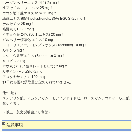
ホーソンベリーエキス (4:1) 25 mg †
N-アセチル-L-チロシン 25 mg †
ウコン地下茎エキス 95% 25 mg †
緑茶エキス (95% polyphenols, 35% EGCG) 25 mg †
ケルセチン 25 mg †
補酵素 Q10 20 mg †
イチョウ葉 24% (50:1 エキス) 20 mg †
ビルベリー標準化 エキス 10 mg †
トコトリエノールコンプレックス (Tocomax) 10 mg †
ルチン 5 mg †
コショウ果実エキス (Bioperine) 3 mg †
リコピン 3 mg †
ホウ素 (アミノ酸キレートとして) 2 mg †
ルテイン (FloraGlo) 2 mg †
アスタキサンチン 100 mcg †
†1日に必要な摂取量は定められていません。
他の成分:
ステアリン酸、アカシアガム、モディファイドセルロースガム、コロイド状二酸
化ケイ素 。
（以上、英文説明書より和訳）
注意事項