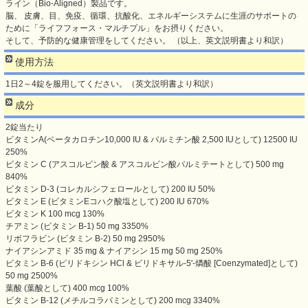
ライン（Bio-Aligned）製品です。
脳、 皮膚、目、免疫、循環、抗酸化、エネルギーシステムに生涯のサポートの
ために「ライフフォース・マルチプル」をお摂りください。
そして、予防的な健康管理をしてください。 （以上、英文説明書より和訳）
使用方法
1日2～4錠を服用してください。（英文説明書より和訳）
成分
2錠当たり
ビタミンA(ベータカロチン10,000 IU & パルミチン酸 2,500 IUとして) 12500 IU
250%
ビタミン C (アスコルビン酸 & アスコルビン酸パルミテートとして) 500 mg
840%
ビタミン D-3 (コレカルシフェロールとして) 200 IU 50%
ビタミン E (ビタミンEコハク酸塩として) 200 IU 670%
ビタミン K 100 mcg 130%
チアミン (ビタミン B-1) 50 mg 3350%
リボフラビン (ビタミン B-2) 50 mg 2950%
ナイアシンアミド 35 mg & ナイアシン 15 mg 50 mg 250%
ビタミン B-6 (ピリドキシン HCl & ビリドキサル-5'-燐酸 [Coenzymated]として)
50 mg 2500%
葉酸 (葉酸として) 400 mcg 100%
ビタミン B-12 (メチルコラバミンとして) 200 mcg 3340%