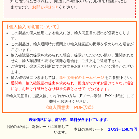
知らせいただければ、発送元へ取扱いやお見積を確認いたし
ますので、
お問い合わせ
ください。
【個人輸入同意書について】
この製品の個人使用による輸入には、輸入同意書の提出が必要となりま
す。
この製品は、輸入通関時に税関より輸入確認証の提示を求められる場合が
ございます。
輸入確認証の提示を求められた場合、提示いただかない限り、通関されま
せん。輸入確認証の取得が困難な場合は、ご注文をご遠慮下さい。
ご注文後、発送元の判断にてご注文をお断りさせていただく場合がござい
ます。
輸入確認証につきましては、
厚生労働省のホームページ
をご参照下さい。
通関時、輸入確認証の提出を求められ、提出ができずお届けできない場合
には、お届け保証外となり弊社免責とさせていただきます。
※輸入同意書にご記入後、いずれかの方法（Eメール添付・FAX・郵送）にて
弊社へお送りください。
《輸入同意書：PDF形式》
表示価格には、商品代、送料が含まれています。
下記の金額は、為替レートに連動して
本日の為替レート
１US$=
158.79円
います。