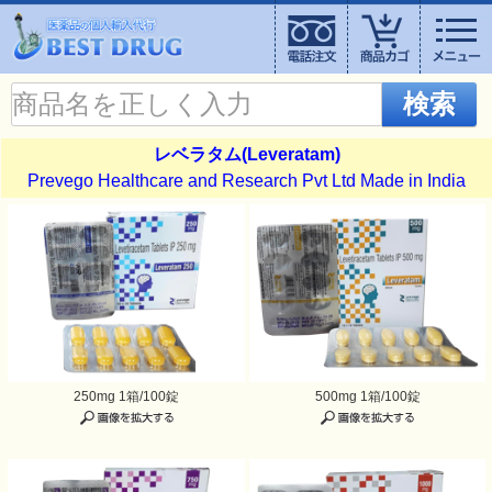
検索
レベラタム(Leveratam)
Prevego Healthcare and Research Pvt Ltd Made in India
250mg 1箱/100錠
500mg 1箱/100錠