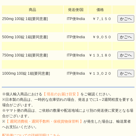
商品
発送便/国
価格
250mg 100錠 1箱[要同意書]
ITP便/India
￥
７,１５０
500mg 100錠 1箱[要同意書]
ITP便/India
￥
９,０５０
750mg 100錠 1箱[要同意書]
ITP便/India
￥
１３,１８０
1000mg 100錠 1箱[要同意書]
ITP便/India
￥
１３,０２０
※個人輸入商品における
【 現在のお届け目安 】
をご確認ください。
※日本製の商品は、一時的な在庫切れの場合、発送までに1～2週間程度を要する
場合がございます。
※ヤマト便の商品は、ご依頼の数量や配送地域により別の発送便に変更となる場
合がございます。
※
【 通関消費税・通関手数料・保税貨物保管料 】
が発生した場合は、輸送業者
へお支払いください。
配送便についての詳細説明はこちら