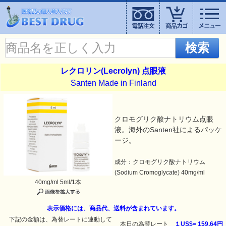
検索
レクロリン(Lecrolyn) 点眼液
Santen Made in Finland
クロモグリク酸ナトリウム点眼
液。海外のSanten社によるパッケ
ージ。
成分：クロモグリク酸ナトリウム
(Sodium Cromoglycate) 40mg/ml
40mg/ml 5ml/1本
表示価格には、商品代、送料が含まれています。
下記の金額は、為替レートに連動して
本日の為替レート
１US$=
159.64円