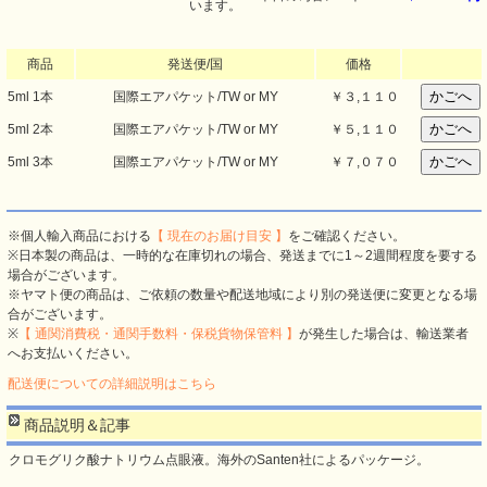
います。
商品
発送便/国
価格
5ml 1本
国際エアパケット/TW or MY
￥
３,１１０
5ml 2本
国際エアパケット/TW or MY
￥
５,１１０
5ml 3本
国際エアパケット/TW or MY
￥
７,０７０
※個人輸入商品における
【 現在のお届け目安 】
をご確認ください。
※日本製の商品は、一時的な在庫切れの場合、発送までに1～2週間程度を要する
場合がございます。
※ヤマト便の商品は、ご依頼の数量や配送地域により別の発送便に変更となる場
合がございます。
※
【 通関消費税・通関手数料・保税貨物保管料 】
が発生した場合は、輸送業者
へお支払いください。
配送便についての詳細説明はこちら
商品説明＆記事
クロモグリク酸ナトリウム点眼液。海外のSanten社によるパッケージ。