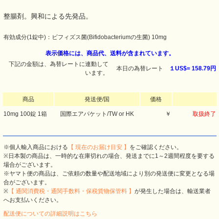
整腸剤。興和による先発品。
有効成分(1錠中)：ビフィズス菌(Bifidobacteriumの生菌) 10mg
表示価格には、商品代、送料が含まれています。
下記の金額は、為替レートに連動して
本日の為替レート
１US$=
158.79円
います。
商品
発送便/国
価格
10mg 100錠 1箱
国際エアパケット/TW or HK
￥
取扱終了
※個人輸入商品における
【 現在のお届け目安 】
をご確認ください。
※日本製の商品は、一時的な在庫切れの場合、発送までに1～2週間程度を要する
場合がございます。
※ヤマト便の商品は、ご依頼の数量や配送地域により別の発送便に変更となる場
合がございます。
※
【 通関消費税・通関手数料・保税貨物保管料 】
が発生した場合は、輸送業者
へお支払いください。
配送便についての詳細説明はこちら