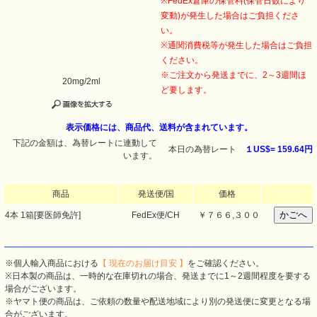
※FedEx倉庫の保管料(保管日数により
変動)が発生した場合はご負担くださ
い。
※通関消費税等が発生した場合はご負担
ください。
※ご注文から発送までに、2～3週間ほ
20mg/2ml
ど要します。
表示価格には、商品代、送料が含まれています。
下記の金額は、為替レートに連動して
本日の為替レート
１US$=
159.64円
います。
商品
発送便/国
価格
4本 1箱[要医師免許]
FedEx便/CH
￥
７６６,３００
※個人輸入商品における
【 現在のお届け目安 】
をご確認ください。
※日本製の商品は、一時的な在庫切れの場合、発送までに1～2週間程度を要する
場合がございます。
※ヤマト便の商品は、ご依頼の数量や配送地域により別の発送便に変更となる場
合がございます。