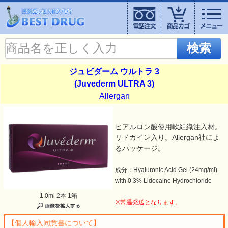
検索
ジュビダーム ウルトラ 3
(Juvederm ULTRA 3)
Allergan
ヒアルロン酸使用軟組織注入材。
リドカイン入り。Allergan社によ
るパッケージ。
成分：Hyaluronic Acid Gel (24mg/ml)
with 0.3% Lidocaine Hydrochloride
1.0ml 2本 1箱
※常温発送となります。
【個人輸入同意書について】