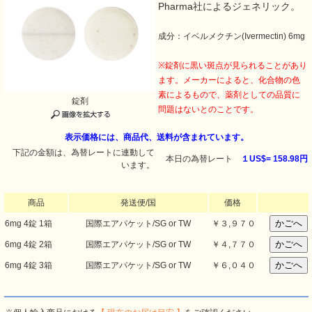
Pharma社によるジェネリック。
成分：イベルメクチン(Ivermectin) 6mg
※錠剤に黒い斑点が見られることがあり
ます。メーカーによると、化合物の色
素によるもので、薬剤としての品質に
錠剤
問題はないとのことです。
表示価格には、商品代、送料が含まれています。
下記の金額は、為替レートに連動して
本日の為替レート
１US$=
158.98円
います。
商品
発送便/国
価格
6mg 4錠 1箱
国際エアパケット/SG or TW
￥
３,９７０
6mg 4錠 2箱
国際エアパケット/SG or TW
￥
４,７７０
6mg 4錠 3箱
国際エアパケット/SG or TW
￥
６,０４０