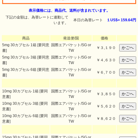
表示価格には、商品代、送料が含まれています。
下記の金額は、為替レートに連動して
本日の為替レート
１US$=
159.64円
います。
商品
発送便/国
価格
5mg 30カプセル 1箱 [要同意
国際エアパケット/SG or
￥
３,１９０
書]
TW
5mg 30カプセル 3箱 [要同意
国際エアパケット/SG or
￥
４,６３０
書]
TW
5mg 30カプセル 6箱 [要同意
国際エアパケット/SG or
￥
６,７００
書]
TW
10mg 30カプセル 1箱 [要同
国際エアパケット/SG or
￥
３,８５０
意書]
TW
10mg 30カプセル 3箱 [要同
国際エアパケット/SG or
￥
５,６２０
意書]
TW
10mg 30カプセル 6箱 [要同
国際エアパケット/SG or
￥
８,６２０
意書]
TW
15mg 30カプセル 1箱 [要同
国際エアパケット/SG or