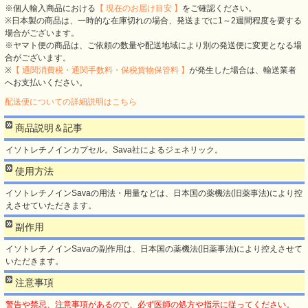
※個人輸入商品における
【 現在のお届け目安 】
をご確認ください。
※日本製の商品は、一時的な在庫切れの場合、発送までに1～2週間程度を要する
場合がございます。
※ヤマト便の商品は、ご依頼の数量や配送地域により別の発送便に変更となる場
合がございます。
※
【 通関消費税・通関手数料・保税貨物保管料 】
が発生した場合は、輸送業者
へお支払いください。
配送便についての詳細説明はこちら
商品説明＆記事
イソトレチノインカプセル。Sava社によるジェネリック。
使用方法
イソトレチノインSavaの用法・用量などは、日本国の薬機法(旧薬事法)により控
えさせていただきます。
副作用
イソトレチノインSavaの副作用は、日本国の薬機法(旧薬事法)により控えさせて
いただきます。
注意事項
警告や禁忌、注意事項があるので、必ず医師の処方や指示に従ってください。