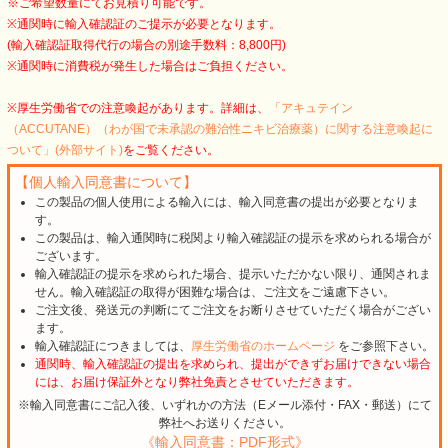
※ご希望数量にてお見積り可能です。
※通関時に輸入確認証のご提示が必要となります。
(輸入確認証取得代行の場合の別途手数料：8,800円)
※通関時に消費税が発生した場合はご負担ください。
※厚生労働省での注意喚起があります。詳細は、
「アキュテイン
（ACCUTANE）（わが国で未承認の難治性ニキビ治療薬）に関する注意喚起に
ついて」(外部サイト)
をご覧ください。
【個人輸入同意書について】
この製品の個人使用による輸入には、輸入同意書の提出が必要となりま
す。
この製品は、輸入通関時に税関より輸入確認証の提示を求められる場合が
ございます。
輸入確認証の提示を求められた場合、提示いただかない限り、通関されま
せん。輸入確認証の取得が困難な場合は、ご注文をご遠慮下さい。
ご注文後、発送元の判断にてご注文をお断りさせていただく場合がござい
ます。
輸入確認証につきましては、
厚生労働省のホームページ
をご参照下さい。
通関時、輸入確認証の提出を求められ、提出ができずお届けできない場合
には、お届け保証外となり弊社免責とさせていただきます。
※輸入同意書にご記入後、いずれかの方法（Eメール添付・FAX・郵送）にて
弊社へお送りください。
《輸入同意書：PDF形式》