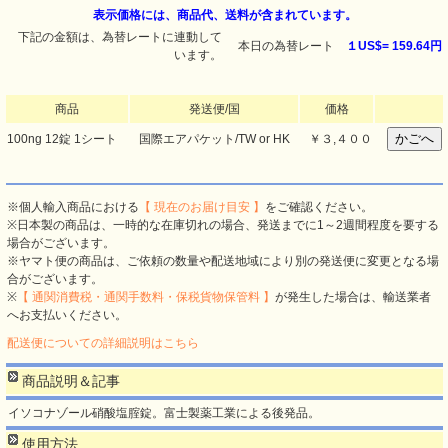
表示価格には、商品代、送料が含まれています。
下記の金額は、為替レートに連動して
本日の為替レート
１US$=
159.64円
います。
商品
発送便/国
価格
100ng 12錠 1シート
国際エアパケット/TW or HK
￥３,４００
※個人輸入商品における
【 現在のお届け目安 】
をご確認ください。
※日本製の商品は、一時的な在庫切れの場合、発送までに1～2週間程度を要する
場合がございます。
※ヤマト便の商品は、ご依頼の数量や配送地域により別の発送便に変更となる場
合がございます。
※
【 通関消費税・通関手数料・保税貨物保管料 】
が発生した場合は、輸送業者
へお支払いください。
配送便についての詳細説明はこちら
商品説明＆記事
イソコナゾール硝酸塩腟錠。富士製薬工業による後発品。
使用方法