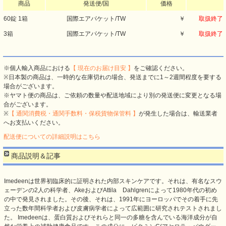
商品
発送便/国
価格
60錠 1箱
国際エアパケット/TW
￥
取扱終了
3箱
国際エアパケット/TW
￥
取扱終了
※個人輸入商品における
【 現在のお届け目安 】
をご確認ください。
※日本製の商品は、一時的な在庫切れの場合、発送までに1～2週間程度を要する
場合がございます。
※ヤマト便の商品は、ご依頼の数量や配送地域により別の発送便に変更となる場
合がございます。
※
【 通関消費税・通関手数料・保税貨物保管料 】
が発生した場合は、輸送業者
へお支払いください。
配送便についての詳細説明はこちら
商品説明＆記事
Imedeenは世界初臨床的に証明された内部スキンケアです。それは、有名なスウ
ェーデンの2人の科学者、AkeおよびAttila Dahlgrenによって1980年代の初め
の中で発見されました。その後、それは、1991年にヨーロッパでその着手に先
立った数年間科学者および皮膚病学者によって広範囲に研究されテストされまし
た。 Imedeenは、蛋白質およびそれらと同一の多糖を含んでいる海洋成分が自