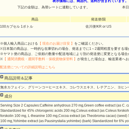
表示価格には、商品代、送料が含まれています。
下記の金額は、為替レートに連動しています。
本日
商品
発送便/国
100カプセル 1ボトル
佐川便/KR or US
※個人輸入商品における
【 現在のお届け目安 】
をご確認ください。
※日本製の商品は、一時的な在庫切れの場合、発送までに1～2週間程度を要する場
※ヤマト便の商品は、ご依頼の数量や配送地域により別の発送便に変更となる場合
※
【 通関消費税・通関手数料・保税貨物保管料 】
が発生した場合は、輸送業者へお
配送便についての詳細説明はこちら
商品説明＆記事
無水カフェイン、グリーンコーヒーエキス、コレウスエキス、L-テアニン、ヨヒン
成分
Serving Size 2 Capsules:Caffeine anhydrous 270 mg,Green coffee extract (as C. 
Standardized for 45% chlorogenic acids 200 mg,Coleus extract (as Coleus forskohli
forskolin 100 mg, L-theanine 100 mg,Cocoa extract (as Theobroma cacao) (seed) 
100 mg,Yohimbe extract (as Pausinystalia yohimbe) (bark) Standardized for 6% y