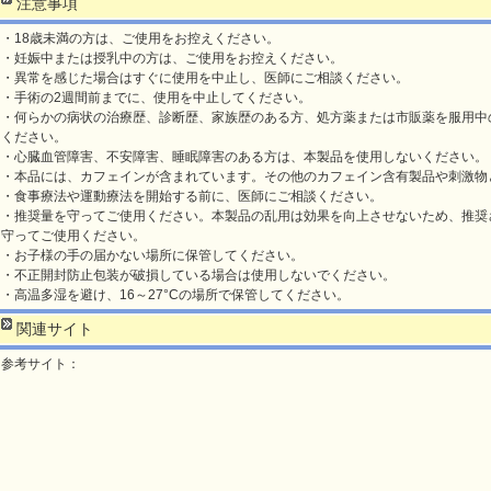
注意事項
・18歳未満の方は、ご使用をお控えください。
・妊娠中または授乳中の方は、ご使用をお控えください。
・異常を感じた場合はすぐに使用を中止し、医師にご相談ください。
・手術の2週間前までに、使用を中止してください。
・何らかの病状の治療歴、診断歴、家族歴のある方、処方薬または市販薬を服用中
ください。
・心臓血管障害、不安障害、睡眠障害のある方は、本製品を使用しないください。
・本品には、カフェインが含まれています。その他のカフェイン含有製品や刺激物
・食事療法や運動療法を開始する前に、医師にご相談ください。
・推奨量を守ってご使用ください。本製品の乱用は効果を向上させないため、推奨
守ってご使用ください。
・お子様の手の届かない場所に保管してください。
・不正開封防止包装が破損している場合は使用しないでください。
・高温多湿を避け、16～27°Cの場所で保管してください。
関連サイト
参考サイト：