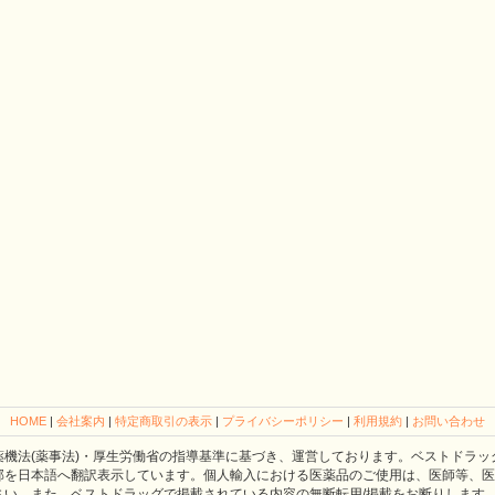
HOME
|
会社案内
|
特定商取引の表示
|
プライバシーポリシー
|
利用規約
|
お問い合わせ
薬機法(薬事法)・厚生労働省の指導基準に基づき、運営しております。ベストドラッ
部を日本語へ翻訳表示しています。個人輸入における医薬品のご使用は、医師等、医
さい。また、ベストドラッグで掲載されている内容の無断転用/掲載をお断りします