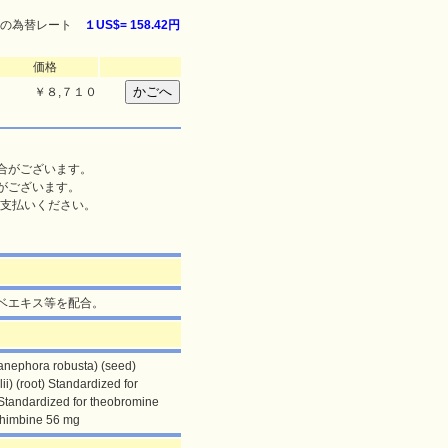
の為替レート
１US$=
158.42円
価格
￥
８,７１０
合がございます。
がございます。
支払いください。
ベエキス等を配合。
canephora robusta) (seed)
i) (root) Standardized for
Standardized for theobromine
ohimbine 56 mg