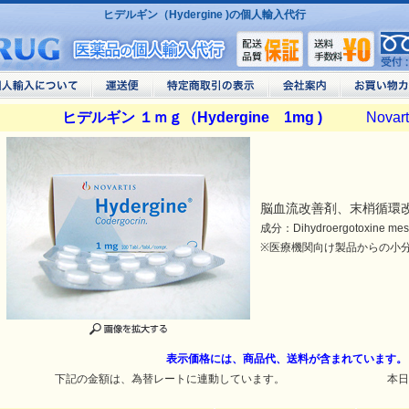
ヒデルギン（Hydergine )の個人輸入代行
ヒデルギン １ｍｇ（Hydergine 1mg )
Nova
脳血流改善剤、末梢循環
成分：Dihydroergotoxine mesi
※医療機関向け製品からの小
表示価格には、商品代、送料が含まれています。
下記の金額は、為替レートに連動しています。
本日