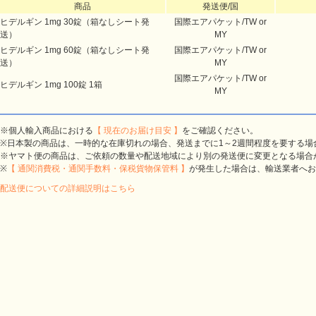
商品
発送便/国
ヒデルギン 1mg 30錠（箱なしシート発
国際エアパケット/TW or
送）
MY
ヒデルギン 1mg 60錠（箱なしシート発
国際エアパケット/TW or
送）
MY
国際エアパケット/TW or
ヒデルギン 1mg 100錠 1箱
MY
※個人輸入商品における
【 現在のお届け目安 】
をご確認ください。
※日本製の商品は、一時的な在庫切れの場合、発送までに1～2週間程度を要する場
※ヤマト便の商品は、ご依頼の数量や配送地域により別の発送便に変更となる場合
※
【 通関消費税・通関手数料・保税貨物保管料 】
が発生した場合は、輸送業者へお
配送便についての詳細説明はこちら