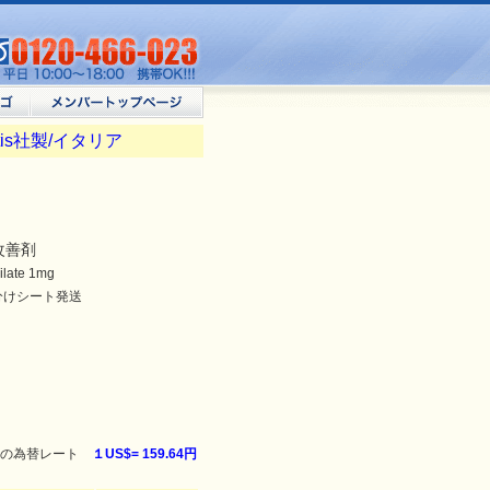
rtis社製/イタリア
改善剤
late 1mg
分けシート発送
の為替レート
１US$=
159.64円