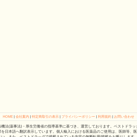
HOME
|
会社案内
|
特定商取引の表示
|
プライバシーポリシー
|
利用規約
|
お問い合わせ
薬機法(薬事法)・厚生労働省の指導基準に基づき、運営しております。ベストドラッ
部を日本語へ翻訳表示しています。個人輸入における医薬品のご使用は、医師等、医
さい。また、ベストドラッグで掲載されている内容の無断転用/掲載をお断りします