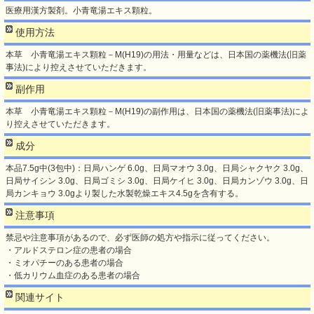
医療用漢方製剤。小青竜湯エキス顆粒。
使用方法
本草 小青竜湯エキス顆粒－M(H19)の用法・用量などは、日本国の薬機法(旧薬
事法)により控えさせていただきます。
副作用
本草 小青竜湯エキス顆粒－M(H19)の副作用は、日本国の薬機法(旧薬事法)によ
り控えさせていただきます。
成分
本品7.5g中(3包中)：日局ハンゲ 6.0g、日局マオウ 3.0g、日局シャクヤク 3.0g、
日局サイシン 3.0g、日局ゴミシ 3.0g、日局ケイヒ 3.0g、日局カンゾウ 3.0g、日
局カンキョウ 3.0gより製した水製乾燥エキス4.5gを含有する。
注意事項
禁忌や注意事項があるので、必ず医師の処方や指示に従ってください。
・アルドステロン症の患者の場合
・ミオパチーのある患者の場合
・低カリウム血症のある患者の場合
関連サイト