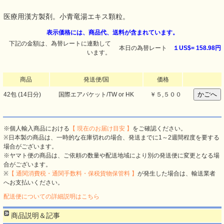
医療用漢方製剤。小青竜湯エキス顆粒。
表示価格には、商品代、送料が含まれています。
下記の金額は、為替レートに連動して
本日の為替レート
１US$=
158.98円
います。
商品
発送便/国
価格
42包 (14日分)
国際エアパケット/TW or HK
￥５,５００
※個人輸入商品における
【 現在のお届け目安 】
をご確認ください。
※日本製の商品は、一時的な在庫切れの場合、発送までに1～2週間程度を要する
場合がございます。
※ヤマト便の商品は、ご依頼の数量や配送地域により別の発送便に変更となる場
合がございます。
※
【 通関消費税・通関手数料・保税貨物保管料 】
が発生した場合は、輸送業者
へお支払いください。
配送便についての詳細説明はこちら
商品説明＆記事