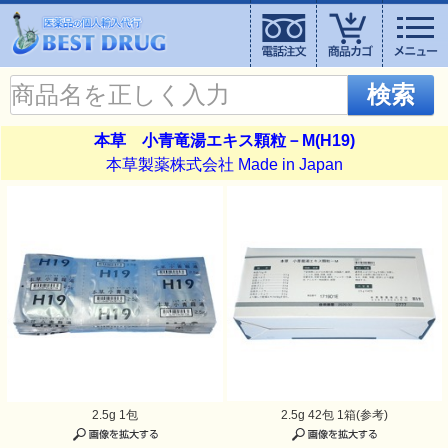
検索
本草 小青竜湯エキス顆粒－M(H19)
本草製薬株式会社 Made in Japan
2.5g 1包
2.5g 42包 1箱(参考)