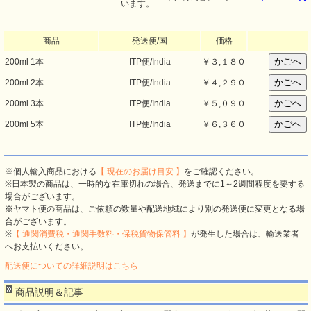
います。
商品
発送便/国
価格
200ml 1本
ITP便/India
￥
３,１８０
200ml 2本
ITP便/India
￥
４,２９０
200ml 3本
ITP便/India
￥
５,０９０
200ml 5本
ITP便/India
￥
６,３６０
※個人輸入商品における
【 現在のお届け目安 】
をご確認ください。
※日本製の商品は、一時的な在庫切れの場合、発送までに1～2週間程度を要する
場合がございます。
※ヤマト便の商品は、ご依頼の数量や配送地域により別の発送便に変更となる場
合がございます。
※
【 通関消費税・通関手数料・保税貨物保管料 】
が発生した場合は、輸送業者
へお支払いください。
配送便についての詳細説明はこちら
商品説明＆記事