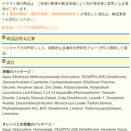
※ヤマト便の商品は、ご依頼の数量や配送地域により別の発送便に変更となる場
合がございます。
※
【 通関消費税・通関手数料・保税貨物保管料 】
が発生した場合は、輸送業者
へお支払いください。
配送便についての詳細説明はこちら
商品説明＆記事
ヘリオケアのSPF90ジェル。国際的な皮膚科分野研究グループIFCが開発した製
品。
成分
赤箱のパッケージ：
Aqua, Ethylhexyl Methoxycinnamate,Octocrylene, PEG/PPG-20/6 Dimethicone,
Styrene/Acrylates Copolymer, Cyclopentasiloxane, Ethylhexyl Triazone,
Glycerin, Hexylene Glycol, Zinc Oxide, Polyacrylamide, Polypodium
Leucotomos Leaf Extract, C13-14 Isoparaffin,Phenoxyethanol, Titanium
Dioxide, Camelia Sinensis Extract, Cetyl Dimethicone, Laureth-7, Tocopheryl
Acetate, Diaclorobenzyl Alcohol, Micrococcus Lysate, Parfum,Alimina,
Phytosphingosine HCl, BHT, Simethicone, Linalool, Triethoxycaprylylsilane,
Limonene.
オレンジと白色箱のパッケージ：
Aqua, Octocrylene, Homosalate, PEG/PPG-20/6 Dimethicone, Hexylene Glycol,