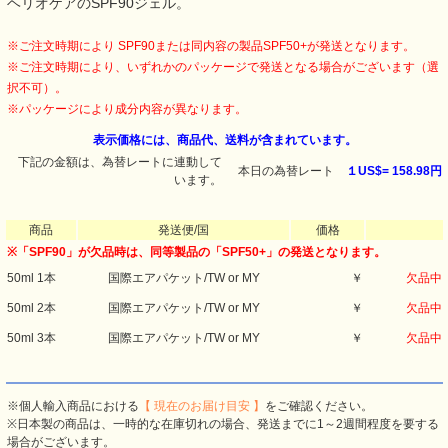
ヘリオケアのSPF90ジェル。
※ご注文時期により SPF90または同内容の製品SPF50+が発送となります。
※ご注文時期により、いずれかのパッケージで発送となる場合がございます（選
択不可）。
※パッケージにより成分内容が異なります。
表示価格には、商品代、送料が含まれています。
下記の金額は、為替レートに連動して
本日の為替レート
１US$=
158.98円
います。
商品
発送便/国
価格
※「SPF90」が欠品時は、同等製品の「SPF50+」の発送となります。
50ml
1本
国際エアパケット/TW or MY
￥
欠品中
50ml
2本
国際エアパケット/TW or MY
￥
欠品中
50ml
3本
国際エアパケット/TW or MY
￥
欠品中
※個人輸入商品における
【 現在のお届け目安 】
をご確認ください。
※日本製の商品は、一時的な在庫切れの場合、発送までに1～2週間程度を要する
場合がございます。