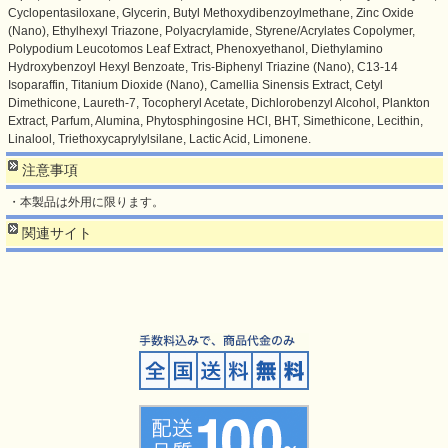
Cyclopentasiloxane, Glycerin, Butyl Methoxydibenzoylmethane, Zinc Oxide
(Nano), Ethylhexyl Triazone, Polyacrylamide, Styrene/Acrylates Copolymer,
Polypodium Leucotomos Leaf Extract, Phenoxyethanol, Diethylamino
Hydroxybenzoyl Hexyl Benzoate, Tris-Biphenyl Triazine (Nano), C13-14
Isoparaffin, Titanium Dioxide (Nano), Camellia Sinensis Extract, Cetyl
Dimethicone, Laureth-7, Tocopheryl Acetate, Dichlorobenzyl Alcohol, Plankton
Extract, Parfum, Alumina, Phytosphingosine HCl, BHT, Simethicone, Lecithin,
Linalool, Triethoxycaprylylsilane, Lactic Acid, Limonene.
注意事項
・本製品は外用に限ります。
関連サイト