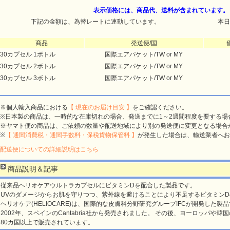
表示価格には、商品代、送料が含まれています。
下記の金額は、為替レートに連動しています。
本日
商品
発送便/国
30カプセル 1ボトル
国際エアパケット/TW or MY
30カプセル 2ボトル
国際エアパケット/TW or MY
30カプセル 3ボトル
国際エアパケット/TW or MY
※個人輸入商品における
【 現在のお届け目安 】
をご確認ください。
※日本製の商品は、一時的な在庫切れの場合、発送までに1～2週間程度を要する場
※ヤマト便の商品は、ご依頼の数量や配送地域により別の発送便に変更となる場合
※
【 通関消費税・通関手数料・保税貨物保管料 】
が発生した場合は、輸送業者へお
配送便についての詳細説明はこちら
商品説明＆記事
従来品ヘリオケアウルトラカプセルにビタミンDを配合した製品です。
UVのダメージからお肌を守りつつ、紫外線を避けることにより不足するビタミン
ヘリオケア(HELIOCARE)は、国際的な皮膚科分野研究グループIFCが開発した製
2002年、スペインのCantabria社から発売されました。 その後、ヨーロッパや
80カ国以上で販売されています。