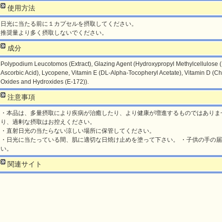
使用方法
日光に当たる前に１カプセルを摂取してください。
推奨量より多く摂取しないでください。
成分
Polypodium Leucotomos (Extract), Glazing Agent (Hydroxypropyl Methylcellulose (E
Ascorbic Acid), Lycopene, Vitamin E (DL-Alpha-Tocopheryl Acetate), Vitamin D (Chol
Oxides and Hydroxides (E-172)).
注意事項
・本品は、多量摂取により疾病が治癒したり、より健康が増進するものではありま
り、過剰な摂取はお控えください。
・直射日光の当たらない涼しい場所に保管してください。
・日光に当たっている間、肌に適切な日焼け止めを塗って下さい。 ・子供の手の
い。
関連サイト