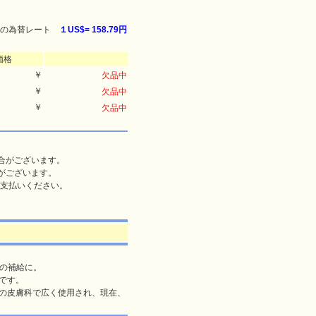
の為替レート
１US$=
158.79円
価格
￥
欠品中
￥
欠品中
￥
欠品中
合がございます。
がございます。
支払いください。
Dの補給に。
品です。
韓国の皮膚科で広く使用され、現在、