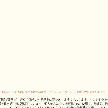
HOME
|
会社案内
|
特定商取引の表示
|
プライバシーポリシー
|
利用規約
|
お問い合わせ
薬機法(薬事法)・厚生労働省の指導基準に基づき、運営しております。ベストドラッ
部を日本語へ翻訳表示しています。個人輸入における医薬品のご使用は、医師等、医
さい。また、ベストドラッグで掲載されている内容の無断転用/掲載をお断りします