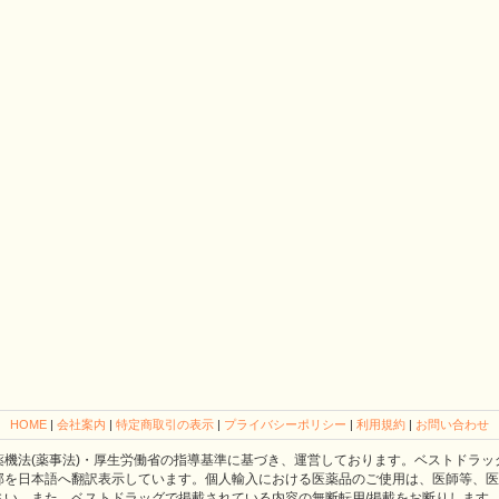
HOME
|
会社案内
|
特定商取引の表示
|
プライバシーポリシー
|
利用規約
|
お問い合わせ
薬機法(薬事法)・厚生労働省の指導基準に基づき、運営しております。ベストドラッ
部を日本語へ翻訳表示しています。個人輸入における医薬品のご使用は、医師等、医
さい。また、ベストドラッグで掲載されている内容の無断転用/掲載をお断りします