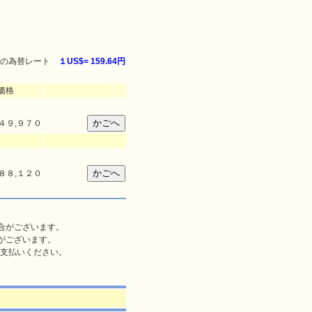
の為替レート
１US$=
159.64円
価格
４９,９７０
８８,１２０
合がございます。
がございます。
支払いください。