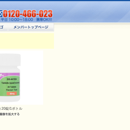
g 20錠/1ボトル