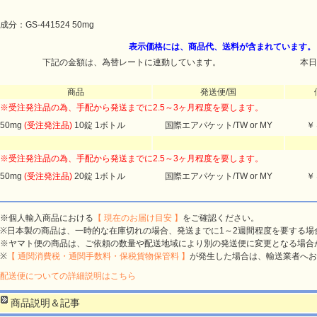
成分：GS-441524 50mg
表示価格には、商品代、送料が含まれています。
下記の金額は、為替レートに連動しています。
本日
商品
発送便/国
※受注発注品の為、手配から発送までに2.5～3ヶ月程度を要します。
50mg
(受注発注品)
10錠 1ボトル
国際エアパケット/TW or MY
￥
※受注発注品の為、手配から発送までに2.5～3ヶ月程度を要します。
50mg
(受注発注品)
20錠 1ボトル
国際エアパケット/TW or MY
￥
※個人輸入商品における
【 現在のお届け目安 】
をご確認ください。
※日本製の商品は、一時的な在庫切れの場合、発送までに1～2週間程度を要する場
※ヤマト便の商品は、ご依頼の数量や配送地域により別の発送便に変更となる場合
※
【 通関消費税・通関手数料・保税貨物保管料 】
が発生した場合は、輸送業者へお
配送便についての詳細説明はこちら
商品説明＆記事