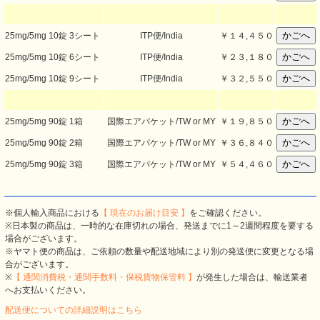
25mg/5mg 10錠 3シート
ITP便/India
￥
１４,４５０
25mg/5mg 10錠 6シート
ITP便/India
￥
２３,１８０
25mg/5mg 10錠 9シート
ITP便/India
￥
３２,５５０
25mg/5mg 90錠 1箱
国際エアパケット/TW or MY
￥
１９,８５０
25mg/5mg 90錠 2箱
国際エアパケット/TW or MY
￥
３６,８４０
25mg/5mg 90錠 3箱
国際エアパケット/TW or MY
￥
５４,４６０
※個人輸入商品における
【 現在のお届け目安 】
をご確認ください。
※日本製の商品は、一時的な在庫切れの場合、発送までに1～2週間程度を要する
場合がございます。
※ヤマト便の商品は、ご依頼の数量や配送地域により別の発送便に変更となる場
合がございます。
※
【 通関消費税・通関手数料・保税貨物保管料 】
が発生した場合は、輸送業者
へお支払いください。
配送便についての詳細説明はこちら