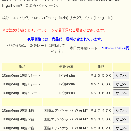
Ingelheim社によるパッケージ。
成分：エンパグリフロジン(Empagliflozin) リナグリプチン(Linagliptin)
※ご注文時期により、パッケージが若干異なる場合がございます。
表示価格には、商品代、送料が含まれています。
下記の金額は、為替レートに連動して
本日の為替レート
１US$=
158.79円
います。
商品
発送便/国
価格
10mg/5mg 10錠 3シート
ITP便/India
￥
１３,５００
10mg/5mg 10錠 6シート
ITP便/India
￥
２１,６００
10mg/5mg 10錠 9シート
ITP便/India
￥
２９,６９０
10mg/5mg 90錠 1箱
国際エアパケット/TW or MY
￥
１７,４７０
10mg/5mg 90錠 2箱
国際エアパケット/TW or MY
￥
３３,５００
10mg/5mg 90錠 3箱
国際エアパケット/TW or MY
￥
５０,０２０