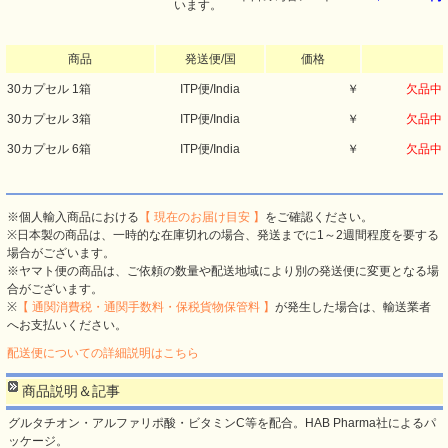
います。
商品
発送便/国
価格
30カプセル 1箱
ITP便/India
￥
欠品中
30カプセル 3箱
ITP便/India
￥
欠品中
30カプセル 6箱
ITP便/India
￥
欠品中
※個人輸入商品における
【 現在のお届け目安 】
をご確認ください。
※日本製の商品は、一時的な在庫切れの場合、発送までに1～2週間程度を要する
場合がございます。
※ヤマト便の商品は、ご依頼の数量や配送地域により別の発送便に変更となる場
合がございます。
※
【 通関消費税・通関手数料・保税貨物保管料 】
が発生した場合は、輸送業者
へお支払いください。
配送便についての詳細説明はこちら
商品説明＆記事
グルタチオン・アルファリポ酸・ビタミンC等を配合。HAB Pharma社によるパ
ッケージ。