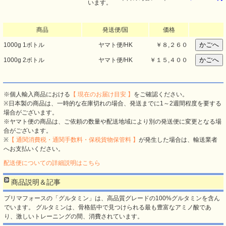
います。
商品
発送便/国
価格
1000g 1ボトル
ヤマト便/HK
￥
８,２６０
1000g 2ボトル
ヤマト便/HK
￥
１５,４００
※個人輸入商品における
【 現在のお届け目安 】
をご確認ください。
※日本製の商品は、一時的な在庫切れの場合、発送までに1～2週間程度を要する
場合がございます。
※ヤマト便の商品は、ご依頼の数量や配送地域により別の発送便に変更となる場
合がございます。
※
【 通関消費税・通関手数料・保税貨物保管料 】
が発生した場合は、輸送業者
へお支払いください。
配送便についての詳細説明はこちら
商品説明＆記事
プリマフォースの「グルタミン」は、高品質グレードの100%グルタミンを含ん
でいます。 グルタミンは、骨格筋中で見つけられる最も豊富なアミノ酸であ
り、激しいトレーニングの間、消費されています。