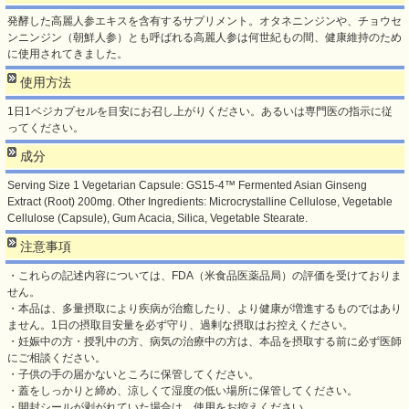
発酵した高麗人参エキスを含有するサプリメント。オタネニンジンや、チョウセ
ンニンジン（朝鮮人参）とも呼ばれる高麗人参は何世紀もの間、健康維持のため
に使用されてきました。
使用方法
1日1ベジカプセルを目安にお召し上がりください。あるいは専門医の指示に従
ってください。
成分
Serving Size 1 Vegetarian Capsule: GS15-4™ Fermented Asian Ginseng
Extract (Root) 200mg. Other Ingredients: Microcrystalline Cellulose, Vegetable
Cellulose (Capsule), Gum Acacia, Silica, Vegetable Stearate.
注意事項
・これらの記述内容については、FDA（米食品医薬品局）の評価を受けておりま
せん。
・本品は、多量摂取により疾病が治癒したり、より健康が増進するものではあり
ません。1日の摂取目安量を必ず守り、過剰な摂取はお控えください。
・妊娠中の方・授乳中の方、病気の治療中の方は、本品を摂取する前に必ず医師
にご相談ください。
・子供の手の届かないところに保管してください。
・蓋をしっかりと締め、涼しくて湿度の低い場所に保管してください。
・開封シールが剥がれていた場合は、使用をお控えください。