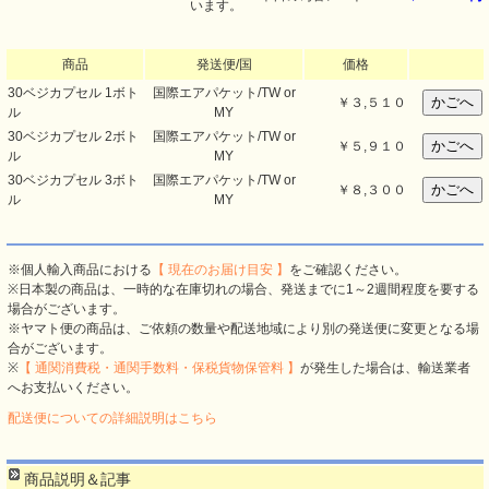
います。
商品
発送便/国
価格
30ベジカプセル 1ボト
国際エアパケット/TW or
￥
３,５１０
ル
MY
30ベジカプセル 2ボト
国際エアパケット/TW or
￥
５,９１０
ル
MY
30ベジカプセル 3ボト
国際エアパケット/TW or
￥
８,３００
ル
MY
※個人輸入商品における
【 現在のお届け目安 】
をご確認ください。
※日本製の商品は、一時的な在庫切れの場合、発送までに1～2週間程度を要する
場合がございます。
※ヤマト便の商品は、ご依頼の数量や配送地域により別の発送便に変更となる場
合がございます。
※
【 通関消費税・通関手数料・保税貨物保管料 】
が発生した場合は、輸送業者
へお支払いください。
配送便についての詳細説明はこちら
商品説明＆記事