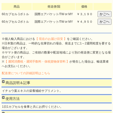
商品
発送便/国
価格
60カプセル 1ボトル
国際エアパケット/TW or MY
￥
３,１９０
60カプセル 2ボトル
国際エアパケット/TW or MY
￥
４,９５０
※個人輸入商品における
【 現在のお届け目安 】
をご確認ください。
※日本製の商品は、一時的な在庫切れの場合、発送までに1～2週間程度を要する
場合がございます。
※ヤマト便の商品は、ご依頼の数量や配送地域により別の発送便に変更となる場
合がございます。
※
【 通関消費税・通関手数料・保税貨物保管料 】
が発生した場合は、輸送業者
へお支払いください。
配送便についての詳細説明はこちら
商品説明＆記事
イチョウ葉エキスの栄養補給サプリメント。
使用方法
1日1カプセルを食事と共にお摂りください。