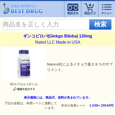
検索
ギンコビロバ(Ginkgo Biloba) 120mg
Natrol LLC Made in USA
Natorol社によるイチョウ葉エキスのサプ
リメント。
60カプセル 1ボトル
表示価格には、商品代、送料が含まれています。
下記の金額は、為替レートに連動して
本日の為替レート
１US$=
159.64円
います。