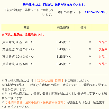
表示価格には、商品代、送料が含まれています。
下記の金額は、為替レートに連動して
本日の為替レート
１US$=
158.98円
います。
商品
発送便/国
価格
※下記の製品は、常温発送です。
(常温発送) 30錠 1ボトル
EMS便/HK
￥
欠品中
(常温発送) 30錠 2ボトル
EMS便/HK
￥
欠品中
(常温発送) 30錠 3ボトル
EMS便/HK
￥
欠品中
(常温発送) 30錠 5ボトル
EMS便/HK
￥
欠品中
※個人輸入商品における
【 現在のお届け目安 】
をご確認ください。
※日本製の商品は、一時的な在庫切れの場合、発送までに1～2週間程度を要する
場合がございます。
※ヤマト便の商品は、ご依頼の数量や配送地域により別の発送便に変更となる場
合がございます。
※
【 通関消費税・通関手数料・保税貨物保管料 】
が発生した場合は、輸送業者
へお支払いください。