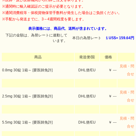
※医師・及び医療機関からのみご注文を承ります。
※通関時に輸入確認証のご提示が必要となります。
※通関消費税等・保税貨物保管手数料が発生した場合はご負担ください。
※手配から発送までに、3～4週間程度を要します。
表示価格には、商品代、送料が含まれています。
下記の金額は、為替レートに連動して
本日の為替レート
１US$=
159.64円
います。
商品
発送便/国
価格
見積・問
0.8mg 30錠 1箱～ [要医師免許]
DHL便/EU
￥ ---
合せ
見積・問
2.5mg 30錠 1箱～ [要医師免許]
DHL便/EU
￥ ---
合せ
見積・問
5.5mg 30錠 1箱～ [要医師免許]
DHL便/EU
￥ ---
合せ