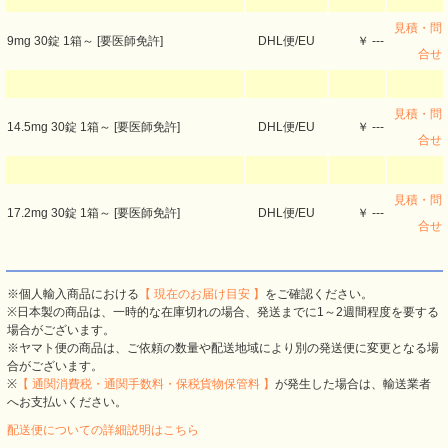
見積・問
9mg 30錠 1箱～ [要医師免許]
DHL便/EU
￥ ---
合せ
見積・問
14.5mg 30錠 1箱～ [要医師免許]
DHL便/EU
￥ ---
合せ
見積・問
17.2mg 30錠 1箱～ [要医師免許]
DHL便/EU
￥ ---
合せ
※個人輸入商品における
【 現在のお届け目安 】
をご確認ください。
※日本製の商品は、一時的な在庫切れの場合、発送までに1～2週間程度を要する
場合がございます。
※ヤマト便の商品は、ご依頼の数量や配送地域により別の発送便に変更となる場
合がございます。
※
【 通関消費税・通関手数料・保税貨物保管料 】
が発生した場合は、輸送業者
へお支払いください。
配送便についての詳細説明はこちら