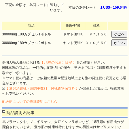
下記の金額は、為替レートに連動して
本日の為替レート
１US$=
159.64円
います。
商品
発送便/国
価格
30000mg 180カプセル 1ボトル
ヤマト便/HK
￥７,１５０
30000mg 180カプセル 2ボトル
ヤマト便/HK
￥１０,６５０
※個人輸入商品における
【 現在のお届け目安 】
をご確認ください。
※日本製の商品は、一時的な在庫切れの場合、発送までに1～2週間程度を要する
場合がございます。
※ヤマト便の商品は、ご依頼の数量や配送地域により別の発送便に変更となる場
合がございます。
※
【 通関消費税・通関手数料・保税貨物保管料 】
が発生した場合は、輸送業者
へお支払いください。
配送便についての詳細説明はこちら
商品説明＆記事
馬プラセンタや、ノコギリヤシ、大豆イソフラボンなど、18種類の有用成分が
配合されています。 髪や肌の健康維持におすすめの男性向けサプリメントで