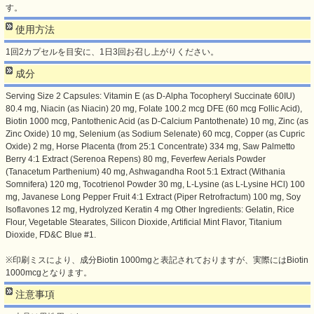
す。
使用方法
1回2カプセルを目安に、1日3回お召し上がりください。
成分
Serving Size 2 Capsules: Vitamin E (as D-Alpha Tocopheryl Succinate 60IU)
80.4 mg, Niacin (as Niacin) 20 mg, Folate 100.2 mcg DFE (60 mcg Follic Acid),
Biotin 1000 mcg, Pantothenic Acid (as D-Calcium Pantothenate) 10 mg, Zinc (as
Zinc Oxide) 10 mg, Selenium (as Sodium Selenate) 60 mcg, Copper (as Cupric
Oxide) 2 mg, Horse Placenta (from 25:1 Concentrate) 334 mg, Saw Palmetto
Berry 4:1 Extract (Serenoa Repens) 80 mg, Feverfew Aerials Powder
(Tanacetum Parthenium) 40 mg, Ashwagandha Root 5:1 Extract (Withania
Somnifera) 120 mg, Tocotrienol Powder 30 mg, L-Lysine (as L-Lysine HCl) 100
mg, Javanese Long Pepper Fruit 4:1 Extract (Piper Retrofractum) 100 mg, Soy
Isoflavones 12 mg, Hydrolyzed Keratin 4 mg Other Ingredients: Gelatin, Rice
Flour, Vegetable Stearates, Silicon Dioxide, Artificial Mint Flavor, Titanium
Dioxide, FD&C Blue #1.
※印刷ミスにより、成分Biotin 1000mgと表記されておりますが、実際にはBiotin
1000mcgとなります。
注意事項