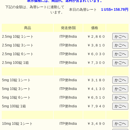
表示価格には、商品代、送料が含まれています。
下記の金額は、為替レートに連動して
本日の為替レート
１US$=
158.79円
います。
商品
発送便/国
価格
2.5mg 10錠 1シート
ITP便/India
￥
２,８６０
2.5mg 10錠 3シート
ITP便/India
￥
３,８１０
2.5mg 10錠 6シート
ITP便/India
￥
６,０３０
2.5mg 100錠 1箱
ITP便/India
￥
７,３００
5mg 10錠 1シート
ITP便/India
￥
３,１８０
5mg 10錠 3シート
ITP便/India
￥
４,１３０
5mg 10錠 6シート
ITP便/India
￥
６,５１０
5mg 100錠 1箱
ITP便/India
￥
７,９４０
10mg 10錠 1シート
ITP便/India
￥
３,４９０