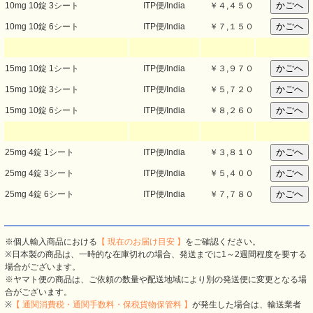
10mg 10錠 3シート
ITP便/India
￥
４,４５０
10mg 10錠 6シート
ITP便/India
￥
７,１５０
15mg 10錠 1シート
ITP便/India
￥
３,９７０
15mg 10錠 3シート
ITP便/India
￥
５,７２０
15mg 10錠 6シート
ITP便/India
￥
８,２６０
25mg 4錠 1シート
ITP便/India
￥
３,８１０
25mg 4錠 3シート
ITP便/India
￥
５,４００
25mg 4錠 6シート
ITP便/India
￥
７,７８０
※個人輸入商品における
【 現在のお届け目安 】
をご確認ください。
※日本製の商品は、一時的な在庫切れの場合、発送までに1～2週間程度を要する
場合がございます。
※ヤマト便の商品は、ご依頼の数量や配送地域により別の発送便に変更となる場
合がございます。
※
【 通関消費税・通関手数料・保税貨物保管料 】
が発生した場合は、輸送業者