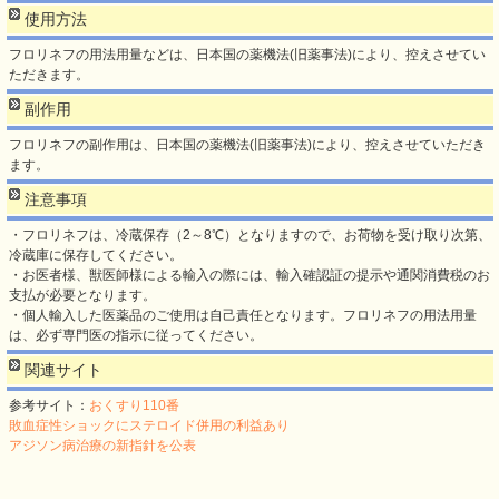
使用方法
フロリネフの用法用量などは、日本国の薬機法(旧薬事法)により、控えさせてい
ただきます。
副作用
フロリネフの副作用は、日本国の薬機法(旧薬事法)により、控えさせていただき
ます。
注意事項
・フロリネフは、冷蔵保存（2～8℃）となりますので、お荷物を受け取り次第、
冷蔵庫に保存してください。
・お医者様、獣医師様による輸入の際には、輸入確認証の提示や通関消費税のお
支払が必要となります。
・個人輸入した医薬品のご使用は自己責任となります。フロリネフの用法用量
は、必ず専門医の指示に従ってください。
関連サイト
参考サイト：
おくすり110番
敗血症性ショックにステロイド併用の利益あり
アジソン病治療の新指針を公表