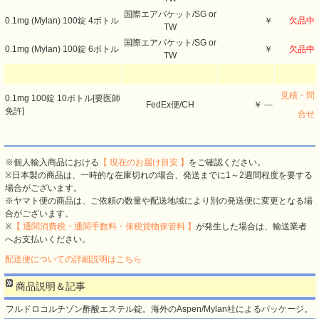
国際エアパケット/SG or
0.1mg (Mylan) 100錠 4ボトル
￥
欠品中
TW
国際エアパケット/SG or
0.1mg (Mylan) 100錠 6ボトル
￥
欠品中
TW
見積・問
0.1mg 100錠 10ボトル[要医師
FedEx便/CH
￥ ---
免許]
合せ
※個人輸入商品における
【 現在のお届け目安 】
をご確認ください。
※日本製の商品は、一時的な在庫切れの場合、発送までに1～2週間程度を要する
場合がございます。
※ヤマト便の商品は、ご依頼の数量や配送地域により別の発送便に変更となる場
合がございます。
※
【 通関消費税・通関手数料・保税貨物保管料 】
が発生した場合は、輸送業者
へお支払いください。
配送便についての詳細説明はこちら
商品説明＆記事
フルドロコルチゾン酢酸エステル錠。海外のAspen/Mylan社によるパッケージ。