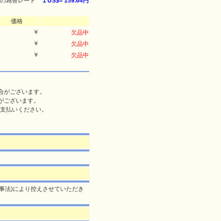
の為替レート
１US$=
159.64円
価格
￥
欠品中
￥
欠品中
￥
欠品中
合がございます。
がございます。
支払いください。
旧薬事法)により控えさせていただき