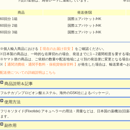
下記の金額は、為替レートに連動しています。
本日
商品
発送便/国
60回分 1箱
国際エアパケット/HK
60回分 2箱
国際エアパケット/HK
60回分 3箱
国際エアパケット/HK
※個人輸入商品における
【 現在のお届け目安 】
をご確認ください。
※日本製の商品は、一時的な在庫切れの場合、発送までに1～2週間程度を要する場
※ヤマト便の商品は、ご依頼の数量や配送地域により別の発送便に変更となる場合
※
【 通関消費税・通関手数料・保税貨物保管料 】
が発生した場合は、輸送業者へお
配送便についての詳細説明はこちら
商品説明＆記事
フルチカゾンプロピオン酸エステル。海外のGSK社によるパッケージ。
使用方法
フリキソタイド(Flixotide) アキュヘラーの用法・用量などは、日本国の薬機法(
ます。
副作用