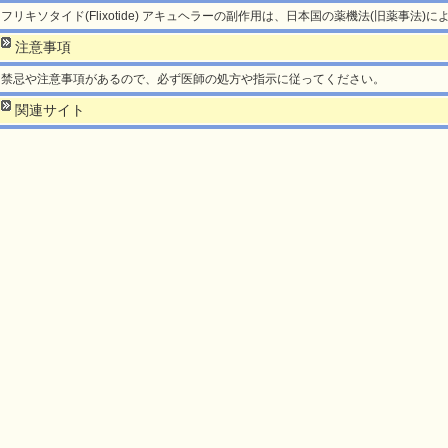
フリキソタイド(Flixotide) アキュヘラーの副作用は、日本国の薬機法(旧薬事法
注意事項
禁忌や注意事項があるので、必ず医師の処方や指示に従ってください。
関連サイト