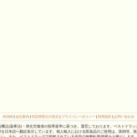
HOME
|
会社案内
|
特定商取引の表示
|
プライバシーポリシー
|
利用規約
|
お問い合わせ
薬機法(薬事法)・厚生労働省の指導基準に基づき、運営しております。ベストドラッ
部を日本語へ翻訳表示しています。個人輸入における医薬品のご使用は、医師等、医
さい。また、ベストドラッグで掲載されている内容の無断転用/掲載をお断りします