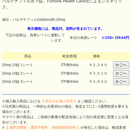
バルデナフィル舌下錠。Fortune Health Care社によるジェネリッ
ク。
成分：バルデナフィル(Valdenafil) 20mg
表示価格には、商品代、送料が含まれています。
下記の金額は、為替レートに連動して
本日の為替レート
１US$=
159.64円
います。
商品
発送便/国
価格
20mg 10錠 1シート
ITP便/India
￥
２,３９０
20mg 10錠 2シート
ITP便/India
￥
３,５１０
20mg 10錠 3シート
ITP便/India
￥
４,６３０
※個人輸入商品における
【 現在のお届け目安 】
をご確認ください。
※日本製の商品は、一時的な在庫切れの場合、発送までに1～2週間程度を要する
場合がございます。
※ヤマト便の商品は、ご依頼の数量や配送地域により別の発送便に変更となる場
合がございます。
※
【 通関消費税・通関手数料・保税貨物保管料 】
が発生した場合は、輸送業者