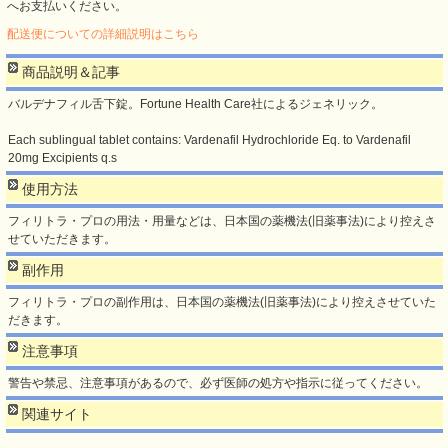
へお支払いください。
配送便についての詳細説明はこちら
商品説明＆記事
バルデナフィル舌下錠。Fortune Health Care社によるジェネリック。
Each sublingual tablet contains: Vardenafil Hydrochloride Eq. to Vardenafil
20mg Excipients q.s
使用方法
フィリトラ・プロの用法・用量などは、日本国の薬機法(旧薬事法)により控えさ
せていただきます。
副作用
フィリトラ・プロの副作用は、日本国の薬機法(旧薬事法)により控えさせていた
だきます。
注意事項
警告や禁忌、注意事項があるので、必ず医師の処方や指示に従ってください。
関連サイト