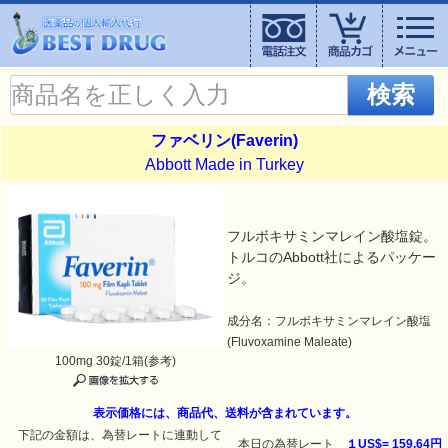
検索
ファベリン(Faverin)
Abbott Made in Turkey
フルボキサミンマレイン酸塩錠。
トルコのAbbott社によるパッケー
ジ。
成分名：フルボキサミンマレイン酸塩
(Fluvoxamine Maleate)
100mg 30錠/1箱(参考)
表示価格には、商品代、送料が含まれています。
下記の金額は、為替レートに連動して
本日の為替レート
１US$=
159.64円