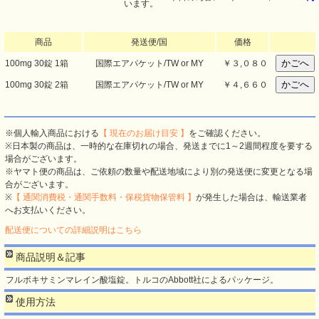
います。
商品
発送便/国
価格
100mg 30錠 1箱
国際エアパケット/TW or MY
￥
３,０８０
100mg 30錠 2箱
国際エアパケット/TW or MY
￥
４,６６０
※個人輸入商品における
【 現在のお届け目安 】
をご確認ください。
※日本製の商品は、一時的な在庫切れの場合、発送までに1～2週間程度を要する
場合がございます。
※ヤマト便の商品は、ご依頼の数量や配送地域により別の発送便に変更となる場
合がございます。
※
【 通関消費税・通関手数料・保税貨物保管料 】
が発生した場合は、輸送業者
へお支払いください。
配送便についての詳細説明はこちら
商品説明＆記事
フルボキサミンマレイン酸塩錠。トルコのAbbott社によるパッケージ。
使用方法