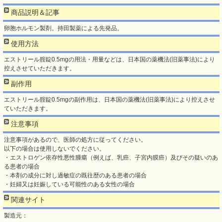
商品説明＆記事
卵胞ホルモン製剤。持田製薬による先発品。
使用方法
エストリール腟錠0.5mgの用法・用量などは、日本国の薬機法(旧薬事法)により
控えさせていただきます。
副作用
エストリール腟錠0.5mgの副作用は、日本国の薬機法(旧薬事法)により控えさせ
ていただきます。
注意事項
注意事項があるので、医師の処方に従ってください。
以下の場合は使用しないでください。
・エストロゲン依存性悪性腫瘍（例えば、乳癌、子宮内膜癌）及びその疑いのあ
る患者の場合
・本剤の成分に対し過敏症の既往歴のある患者の場合
・妊婦又は妊娠している可能性のある女性の場合
関連サイト
製造元：