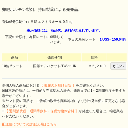
卵胞ホルモン製剤。持田製薬による先発品。
有効成分(1錠中)：日局 エストリオール 0.5mg
表示価格には、商品代、送料が含まれています。
下記の金額は、為替レートに連動して
本日の為替レート
１US$=
159.64円
います。
商品
発送便/国
価格
10錠 5シート
国際エアパケット/TW or HK
￥５,２００
※個人輸入商品における
【 現在のお届け目安 】
をご確認ください。
※日本製の商品は、一時的な在庫切れの場合、発送までに1～2週間程度を要する
場合がございます。
※ヤマト便の商品は、ご依頼の数量や配送地域により別の発送便に変更となる場
合がございます。
※
【 通関消費税・通関手数料・保税貨物保管料 】
が発生した場合は、輸送業者
へお支払いください。
配送便についての詳細説明はこちら