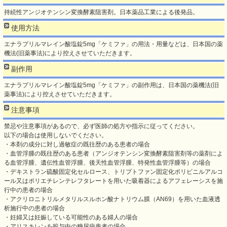
持続性アンジオテンシン変換酵素阻害剤。日本薬品工業による後発品。
使用方法
エナラプリルマレイン酸塩錠5mg「ケミファ」の用法・用量などは、日本国の薬
機法(旧薬事法)により控えさせていただきます。
副作用
エナラプリルマレイン酸塩錠5mg「ケミファ」の副作用は、日本国の薬機法(旧
薬事法)により控えさせていただきます。
注意事項
禁忌や注意事項があるので、必ず医師の処方や指示に従ってください。
以下の場合は使用しないでください。
・本剤の成分に対し過敏症の既往歴のある患者の場合
・血管浮腫の既往歴のある患者（アンジオテンシン変換酵素阻害剤等の薬剤によ
る血管浮腫、遺伝性血管浮腫、後天性血管浮腫、特発性血管浮腫等）の場合
・デキストラン硫酸固定化セルロース、トリプトファン固定化ポリビニルアルコ
ール又はポリエチレンテレフタレートを用いた吸着器によるアフェレーシスを施
行中の患者の場合
・アクリロニトリルメタリルスルホン酸ナトリウム膜（AN69）を用いた血液透
析施行中の患者の場合
・妊婦又は妊娠している可能性のある婦人の場合
・アリスキレンを投与中の糖尿病患者の場合