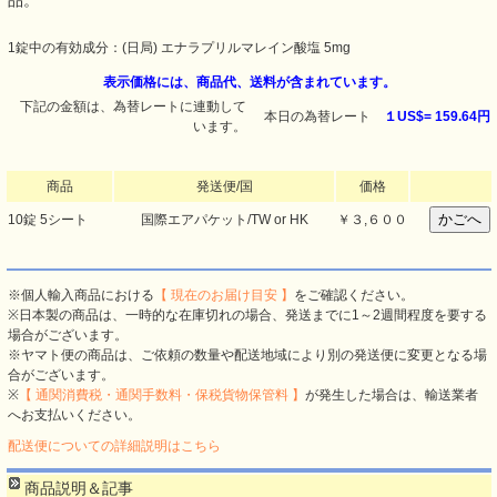
品。
1錠中の有効成分：(日局) エナラプリルマレイン酸塩 5mg
表示価格には、商品代、送料が含まれています。
下記の金額は、為替レートに連動して
本日の為替レート
１US$=
159.64円
います。
商品
発送便/国
価格
10錠 5シート
国際エアパケット/TW or HK
￥３,６００
※個人輸入商品における
【 現在のお届け目安 】
をご確認ください。
※日本製の商品は、一時的な在庫切れの場合、発送までに1～2週間程度を要する
場合がございます。
※ヤマト便の商品は、ご依頼の数量や配送地域により別の発送便に変更となる場
合がございます。
※
【 通関消費税・通関手数料・保税貨物保管料 】
が発生した場合は、輸送業者
へお支払いください。
配送便についての詳細説明はこちら
商品説明＆記事