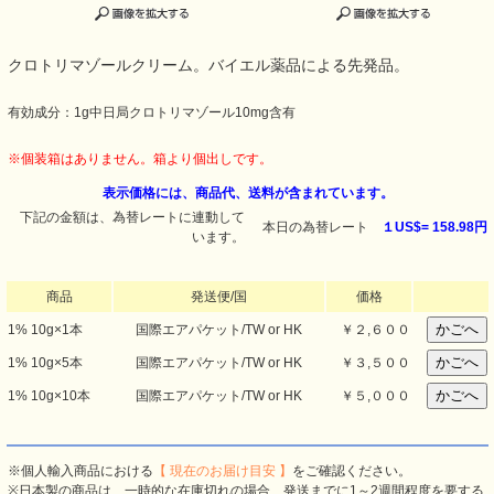
クロトリマゾールクリーム。バイエル薬品による先発品。
有効成分：1g中日局クロトリマゾール10mg含有
※個装箱はありません。箱より個出しです。
表示価格には、商品代、送料が含まれています。
下記の金額は、為替レートに連動して
本日の為替レート
１US$=
158.98円
います。
商品
発送便/国
価格
1% 10g×1本
国際エアパケット/TW or HK
￥２,６００
1% 10g×5本
国際エアパケット/TW or HK
￥３,５００
1% 10g×10本
国際エアパケット/TW or HK
￥５,０００
※個人輸入商品における
【 現在のお届け目安 】
をご確認ください。
※日本製の商品は、一時的な在庫切れの場合、発送までに1～2週間程度を要する