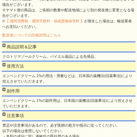
場合がございます。
※ヤマト便の商品は、ご依頼の数量や配送地域により別の発送便に変更となる場
合がございます。
※
【 通関消費税・通関手数料・保税貨物保管料 】
が発生した場合は、輸送業者
へお支払いください。
配送便についての詳細説明はこちら
商品説明＆記事
クロトリマゾールクリーム。バイエル薬品による先発品。
使用方法
エンペシドクリーム 1%の用法・用量などは、日本国の薬機法(旧薬事法)により
控えさせていただきます。
副作用
エンペシドクリーム 1%の副作用は、日本国の薬機法(旧薬事法)により控えさせ
ていただきます。
注意事項
禁忌や注意事項があるので、必ず医師の処方や指示に従ってください。
以下の場合は使用しないでください。
・本剤の成分に対し過敏症の既往歴のある場合