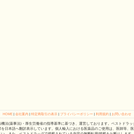
HOME
|
会社案内
|
特定商取引の表示
|
プライバシーポリシー
|
利用規約
|
お問い合わせ
薬機法(薬事法)・厚生労働省の指導基準に基づき、運営しております。ベストドラッ
部を日本語へ翻訳表示しています。個人輸入における医薬品のご使用は、医師等、医
さい。また、ベストドラッグで掲載されている内容の無断転用/掲載をお断りします